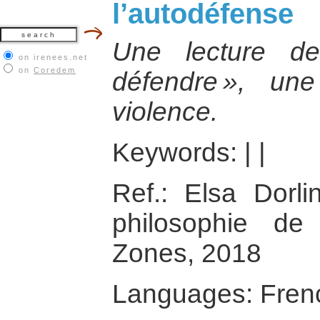
l’autodéfense
Une lecture de
on irenees.net
on
Coredem
défendre », un
violence.
Keywords:
|
|
Ref.: Elsa Dorl
philosophie de 
Zones, 2018
Languages: Fren