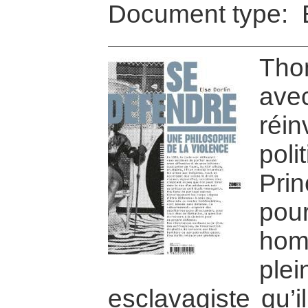
Document type: 
Th
av
réi
pol
Pri
pou
hom
ple
esclavagiste qu’i