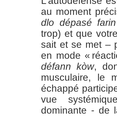
L’autodéfense est
au moment préci
dlo dépasé farin
trop) et que votr
sait et se met –
en mode « réacti
défann kòw
, do
musculaire, le 
échappé participe
vue systémiqu
dominante - de l