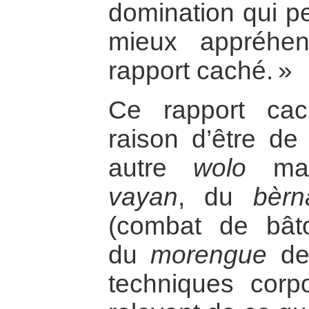
domination qui p
mieux appréhe
rapport caché. »
Ce rapport cac
raison d’être d
autre
wolo
mar
vayan
, du
bèrn
(combat de bât
du
morengue
de 
techniques corpo