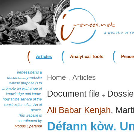
a website of r
Articles
Analytical Tools
Peace
Irenees.net is a
Home
Articles
documentary website
whose purpose is to
promote an exchange of
Document file
Dossier
knowledge and know-
how at the service of the
construction of an Art of
Ali Babar Kenjah
, Mar
peace.
This website is
coordinated by
Défann kòw. Un
Modus Operandi