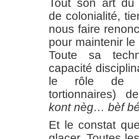
Tout son art du
de colonialité, t
nous faire renon
pour maintenir le 
Toute sa tech
capacité disciplin
le rôle de 
tortionnaires)
kont nèg… bèf bét
Et le constat qu
glacer. Toutes le