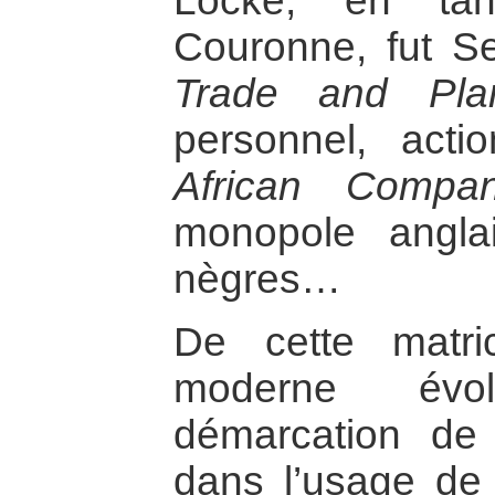
Locke, en tan
Couronne, fut S
Trade and Plan
personnel, act
African Compa
monopole angla
nègres…
De cette matric
moderne évo
démarcation de
dans l’usage de