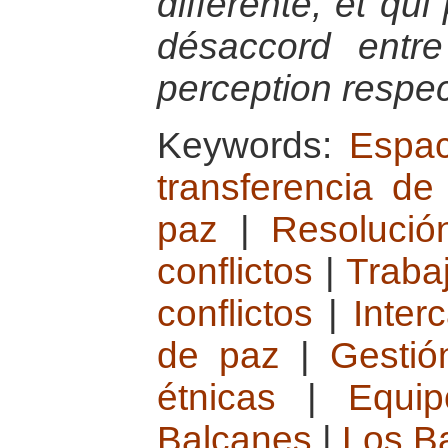
différente, et qu
désaccord entre
perception respect
Keywords:
Espac
transferencia de
paz
|
Resolució
conflictos
|
Traba
conflictos
|
Inter
de paz
|
Gestió
étnicas
|
Equi
Balcanes
|
Los B