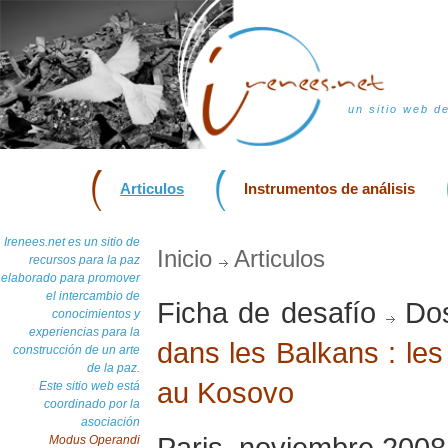
un sitio web d
Articulos
Instrumentos de análisis
Irenees.net es un sitio de
Inicio
Articulos
recursos para la paz
elaborado para promover
el intercambio de
Ficha de desafío
Dos
conocimientos y
experiencias para la
dans les Balkans : les
construcción de un arte
de la paz.
au Kosovo
Este sitio web está
coordinado por la
asociación
Paris, noviembre 2008
Modus Operandi