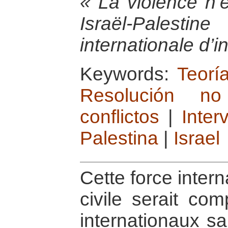
« La violence n’e
Israël-Palesti
internationale d’in
Keywords:
Teorí
Resolución no
conflictos
|
Inter
Palestina
|
Israel
Cette force intern
civile serait co
internationaux s