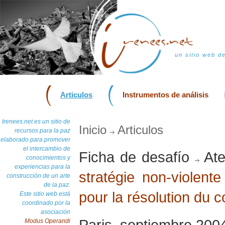
un sitio web d
Articulos
Instrumentos de análisis
Irenees.net es un sitio de
Inicio
Articulos
recursos para la paz
elaborado para promover
el intercambio de
Ficha de desafío
Ate
conocimientos y
experiencias para la
stratégie non-violente
construcción de un arte
de la paz.
pour la résolution du co
Este sitio web está
coordinado por la
asociación
Paris, septiembre 200
Modus Operandi