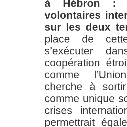
à Hébron : 
volontaires int
sur les deux ter
place de cett
s’exécuter da
coopération étro
comme l’Unio
cherche à sortir 
comme unique sol
crises internatio
permettrait égal