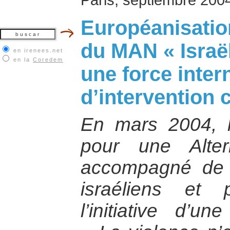
Européanisatio
du MAN « Israël
en irenees.net
en la
Coredem
une force inter
d’intervention c
En mars 2004,
pour une Altern
accompagné de p
israéliens et 
l’initiative d’u