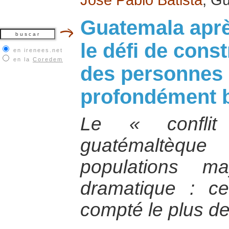
Guatemala après
le défi de const
en irenees.net
en la
Coredem
des personnes 
profondément 
Le « conflit
guatémaltèqu
populations m
dramatique : ce
compté le plus de