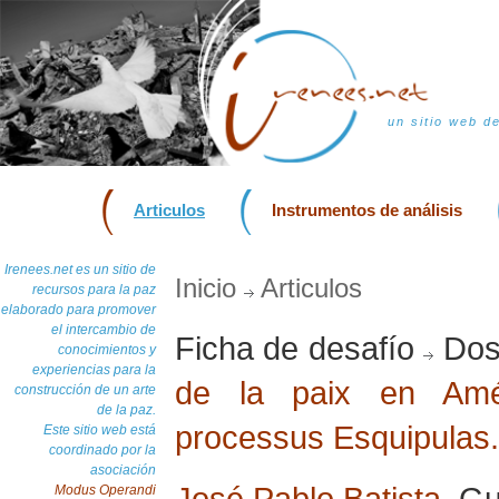
un sitio web d
Articulos
Instrumentos de análisis
Irenees.net es un sitio de
Inicio
Articulos
recursos para la paz
elaborado para promover
el intercambio de
Ficha de desafío
Dos
conocimientos y
experiencias para la
de la paix en Amé
construcción de un arte
de la paz.
processus Esquipulas.
Este sitio web está
coordinado por la
asociación
José Pablo Batista
, G
Modus Operandi