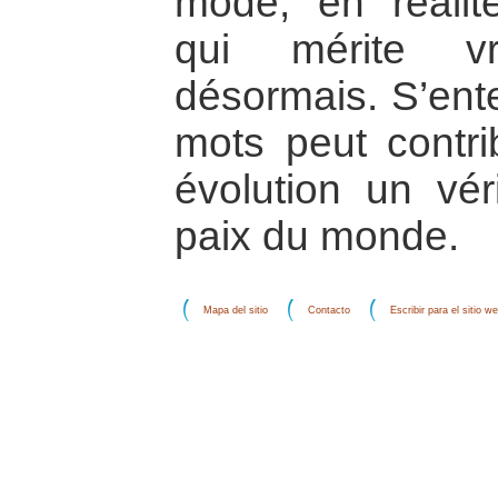
mode, en réalit
qui mérite v
désormais. S’ent
mots peut contri
évolution un vér
paix du monde.
Mapa del sitio
Contacto
Escribir para el sitio w