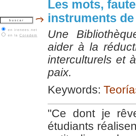
Les mots, faut
instruments de
en irenees.net
Une Bibliothèque
en la
Coredem
aider à la réduc
interculturels et 
paix.
Keywords:
Teoría
"Ce dont je rêv
étudiants réalise