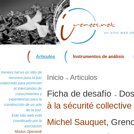
un sitio web d
Articulos
Instrumentos de análisis
Irenees.net es un sitio de
Inicio
Articulos
recursos para la paz
elaborado para promover
el intercambio de
Ficha de desafío
Dos
conocimientos y
experiencias para la
à la sécurité collective
construcción de un arte
de la paz.
Este sitio web está
Michel Sauquet
, Greno
coordinado por la
asociación
Modus Operandi