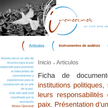
un sitio web d
Articulos
Instrumentos de análisis
Irenees.net es un sitio de
Inicio
Articulos
recursos para la paz
elaborado para promover
el intercambio de
Ficha de docume
conocimientos y
experiencias para la
institutions politiques
construcción de un arte
de la paz.
leurs responsabilités
Este sitio web está
coordinado por la
asociación
paix. Présentation d’u
Modus Operandi