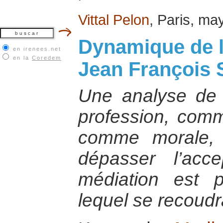
Vittal Pelon
, Paris, ma
Dynamique de l
en irenees.net
en la
Coredem
Jean François 
Une analyse de
profession, comm
comme morale, 
dépasser l’acc
médiation est p
lequel se recoudra