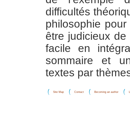
difficultés théori
philosophie pour l
être judicieux de
facile en intég
sommaire et u
textes par thèmes
Site Map
Contact
Becoming an author