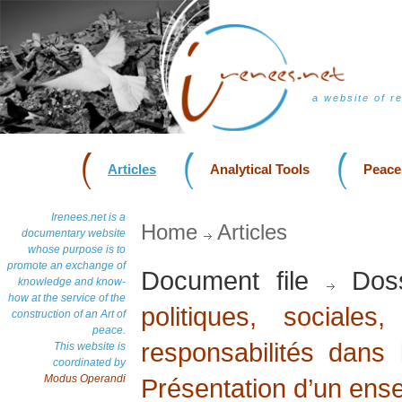
a website of r
Articles
Analytical Tools
Peace
Irenees.net is a
Home
Articles
documentary website
whose purpose is to
promote an exchange of
Document file
Doss
knowledge and know-
how at the service of the
politiques, sociales
construction of an Art of
peace.
responsabilités dans 
This website is
coordinated by
Modus Operandi
Présentation d’un ense