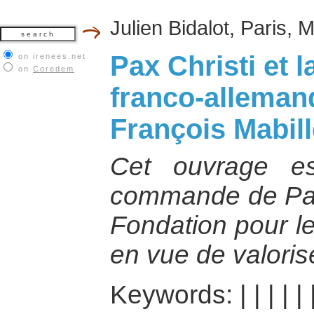
Julien Bidalot, Paris,
Pax Christi et l
on irenees.net
on
Coredem
franco-allemand
François Mabill
Cet ouvrage es
commande de Pax 
Fondation pour l
en vue de valoris
Keywords:
|
|
|
|
|