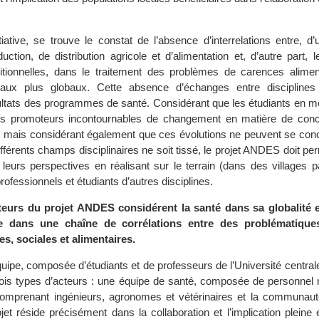
nitiative, se trouve le constat de l’absence d’interrelations entre, d’
ction, de distribution agricole et d’alimentation et, d’autre part, 
itionnelles, dans le traitement des problèmes de carences alimen
aux plus globaux. Cette absence d’échanges entre disciplines
ultats des programmes de santé. Considérant que les étudiants en m
les promoteurs incontournables de changement en matière de conc
, mais considérant également que ces évolutions ne peuvent se conc
différents champs disciplinaires ne soit tissé, le projet ANDES doit pe
ir leurs perspectives en réalisant sur le terrain (dans des villages
ofessionnels et étudiants d’autres disciplines.
eurs du projet ANDES considérent la santé dans sa globalité e
re dans une chaîne de corrélations entre des problématiques
, sociales et alimentaires.
quipe, composée d’étudiants et de professeurs de l’Université central
is types d’acteurs : une équipe de santé, composée de personnel 
 comprenant ingénieurs, agronomes et vétérinaires et la communau
rojet réside précisément dans la collaboration et l’implication pleine 