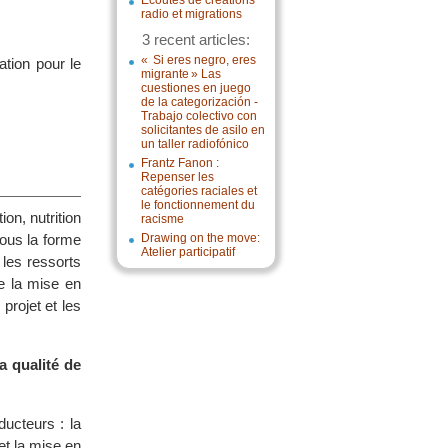
Écoutes de créations
radio et migrations
3 recent articles:
« Si eres negro, eres
ion pour le
migrante » Las
cuestiones en juego
de la categorización -
Trabajo colectivo con
solicitantes de asilo en
un taller radiofónico
Frantz Fanon :
Repenser les
catégories raciales et
le fonctionnement du
on, nutrition
racisme
ous la forme
Drawing on the move:
Atelier participatif
 les ressorts
de la mise en
projet et les
a qualité de
ucteurs : la
 et la mise en