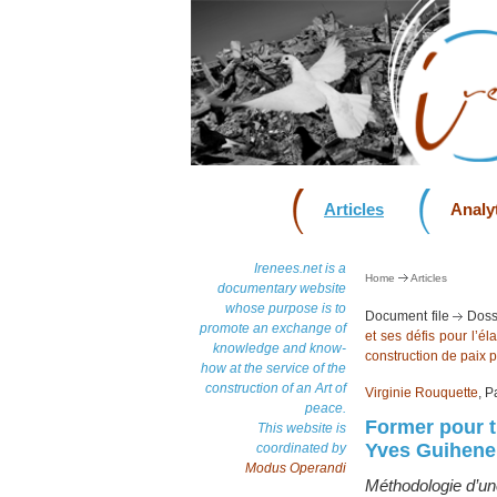
Articles
Analyt
Irenees.net is a
Home
Articles
documentary website
whose purpose is to
Document file
Doss
promote an exchange of
et ses défis pour l’é
knowledge and know-
construction de paix p
how at the service of the
construction of an Art of
Virginie Rouquette
, P
peace.
Former pour t
This website is
Yves Guihene
coordinated by
Modus Operandi
Méthodologie d’un