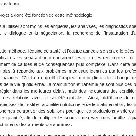
s acteurs.
projet a donc été fonction de cette méthodologie.
s à utiliser sont moins les enquêtes, les analyses, les diagnostics sp
n, le dialogue et la négociation, la recherche de l’instauration d’
tte méthode, l’équipe de santé et l’équipe agricole se sont efforcée
plinaires les séparant pour considérer les difficultés rencontrées pa
ment de causes et de conséquences plus complexe. Dans cette per
e plus à répondre aux problèmes médicaux identifiés par les profe
s malades. C’est un objectif d’ampleur qui implique des changem
 de la vie quotidienne. La malnutrition et l’anémie ne sont plus des
de régler dans les meilleures délais, mais des indicateurs des conditio
, des relations avec la société globale… Ainsi, plutôt que de co
eoises de modifier la qualité nutritionnelle de leur alimentation, les
omes de trouver des solutions pour que les productions vivrières s
n quantité, afin de multiplier les sources de revenu des familles équ
s nutriments des aliments consommés.
ion des populations paysannes au projet a également été un 