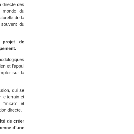
n directe des
le monde du
turelle de la
n souvent du
 projet de
ppement.
hodologiques
en et l’appui
ompter sur la
sion, qui se
le terrain et
e "micro" et
ion directe.
ité de créer
inence d’une