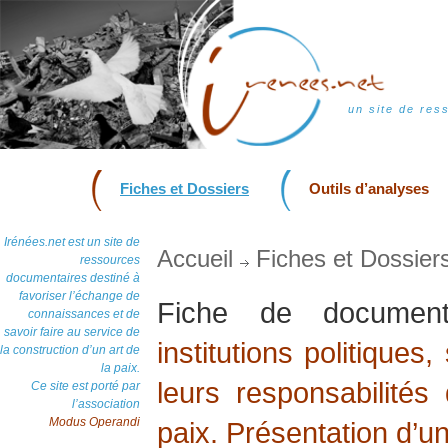
un site de res
Fiches et Dossiers
Outils d’analyses
Irénées.net est un site de
Accueil
Fiches et Dossier
ressources
documentaires destiné à
favoriser l’échange de
Fiche de docume
connaissances et de
savoir faire au service de
institutions politiques
la construction d’un art de
la paix.
leurs responsabilités
Ce site est porté par
l’association
Modus Operandi
paix. Présentation d’u