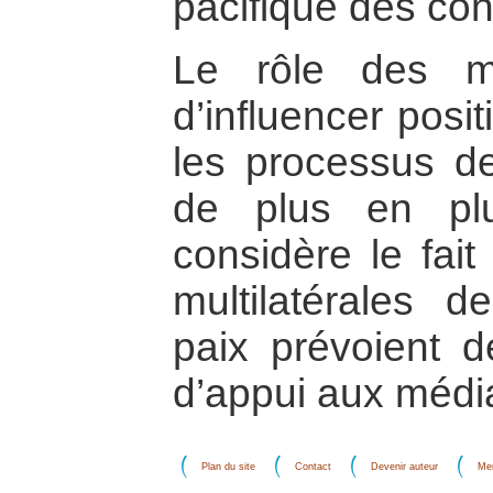
pacifique des conf
Le rôle des m
d’influencer posit
les processus de
de plus en plu
considère le fait
multilatérales d
paix prévoient d
d’appui aux médi
Plan du site
Contact
Devenir auteur
Men