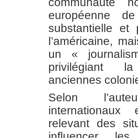
communauté no
européenne de 
substantielle et
l’américaine, mai
un « journali
privilégiant 
anciennes coloni
Selon l’aut
internationau
relevant des situ
influencer le