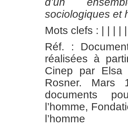
d’un ensem
sociologiques et 
Mots clefs :
|
|
|
|
|
Réf. : Document
réalisées à part
Cinep par Elsa 
Rosner. Mars 1
documents po
l’homme, Fondati
l’homme