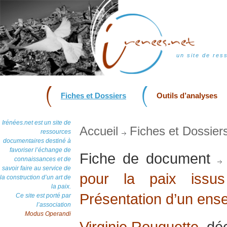
un site de res
Fiches et Dossiers
Outils d’analyses
Irénées.net est un site de
Accueil
Fiches et Dossier
ressources
documentaires destiné à
favoriser l’échange de
Fiche de document
connaissances et de
savoir faire au service de
pour la paix issu
la construction d’un art de
la paix.
Présentation d’un ense
Ce site est porté par
l’association
Modus Operandi
Virginie Rouquette
, d