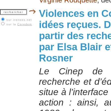
Violences en Co
sur irenees.net
idées reçues. 
sur la
Coredem
partir des rec
par Elsa Blair 
Rosner
Le Cinep de B
recherche et d’éd
situe à l’interfac
action : ainsi,