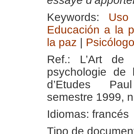
essaye d’apporter 
Keywords:
Uso 
Educación a la 
la paz
|
Psicólog
Ref.: L’Art de
psychologie de l
d’Etudes Pau
semestre 1999, n
Idiomas: francés
Tipo de document