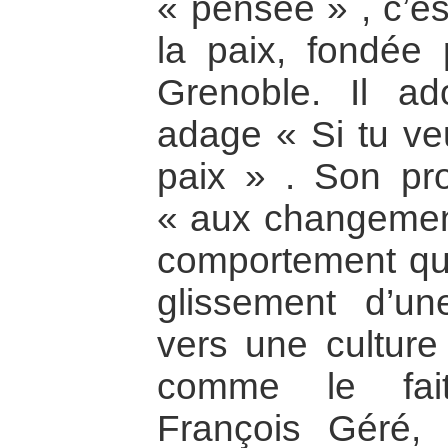
« pensée » , c’es
la paix, fondée 
Grenoble. Il a
adage « Si tu veu
paix » . Son pro
« aux changement
comportement qui
glissement d’un
vers une culture
comme le fait
François Géré, 