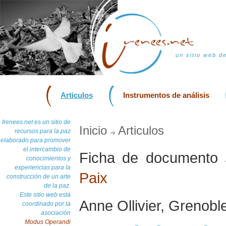
un sitio web d
Articulos
Instrumentos de análisis
Irenees.net es un sitio de
Inicio
Articulos
recursos para la paz
elaborado para promover
el intercambio de
Ficha de documento
conocimientos y
experiencias para la
Paix
construcción de un arte
de la paz.
Este sitio web está
Anne Ollivier, Grenobl
coordinado por la
asociación
Modus Operandi