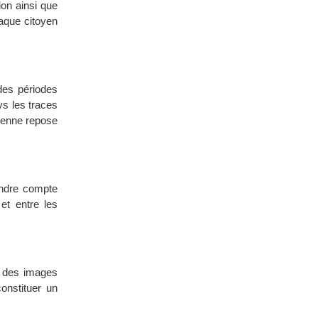
ion ainsi que
haque citoyen
des périodes
ys les traces
péenne repose
rendre compte
et entre les
er des images
constituer un