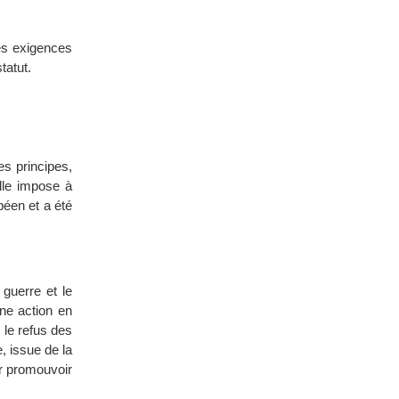
les exigences
tatut.
es principes,
lle impose à
péen et a été
 guerre et le
une action en
 le refus des
, issue de la
ur promouvoir