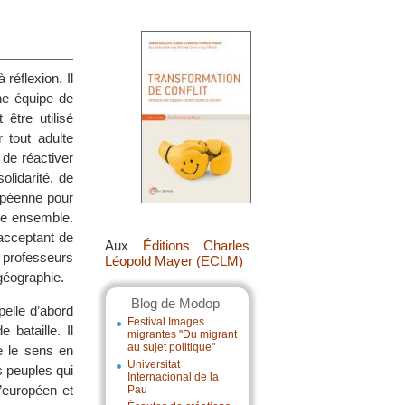
réflexion. Il
ne équipe de
 être utilisé
 tout adulte
 de réactiver
lidarité, de
ropéenne pour
vre ensemble.
acceptant de
Aux
Éditions Charles
s professeurs
Léopold Mayer (ECLM)
–géographie.
Blog de Modop
pelle d’abord
Festival Images
bataille. Il
migrantes "Du migrant
au sujet politique"
e le sens en
Universitat
s peuples qui
Internacional de la
’européen et
Pau