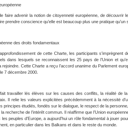
 européenne
 de faire advenir la notion de citoyenneté européenne, de découvrir 
faire prendre conscience qu’elle est beaucoup plus une pratique qu’un s
péenne des droits fondamentaux
l’approfondissement de cette Charte, les participants s’imprègnent d
iels dans lesquels se reconnaissent les 25 pays de l’Union et qu’e
la rejoindre. Cette Charte a reçu l’accord unanime du Parlement euro
le 7 décembre 2000.
fait travailler lés élèves sur les causes des conflits, la réalité de la
aix. Il relie les valeurs explicitées précédemment à la nécessité d’
 principes étudiés, fondés sur le dialogue, le respect de la personne,
, la recherche de l’intérêt commun. Il réaffirme que l’Union européenne
c les peuples d’Europe, a aujourd’hui un rôle fondamental à jouer po
tinent, en particulier dans les Balkans et dans le reste du monde.