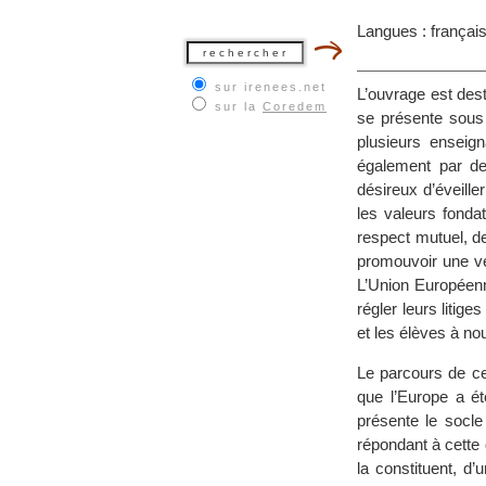
Langues : françai
sur irenees.net
L’ouvrage est dest
sur la
Coredem
se présente sous 
plusieurs enseigna
également par de
désireux d’éveille
les valeurs fonda
respect mutuel, d
promouvoir une vé
L’Union Européenn
régler leurs litig
et les élèves à nou
Le parcours de ce
que l’Europe a é
présente le socle
répondant à cette 
la constituent, d