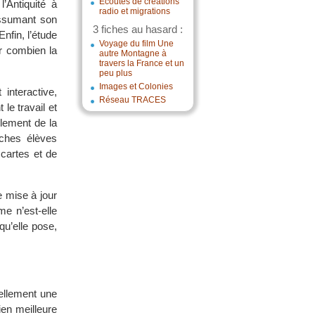
Écoutes de créations
l’Antiquité à
radio et migrations
 assumant son
3 fiches au hasard :
nfin, l’étude
Voyage du film Une
ir combien la
autre Montagne à
travers la France et un
peu plus
Images et Colonies
interactive,
Réseau TRACES
le travail et
ulement de la
iches élèves
 cartes et de
e mise à jour
me n’est-elle
qu’elle pose,
iellement une
en meilleure