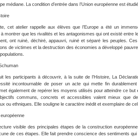
ope médiane. La condition d’entrée dans l’Union européenne est étudi
stoire
arte, cet atelier rappelle aux élèves que l’Europe a été un imme
e à montrer que les rivalités et les antagonismes qui ont existé entre l
nent, ont ruiné, déchiré, appauvri, ruiné et séparé les peuples. Ce
ions de victimes et la destruction des économies a développé pauvre
populations.
n Schuman
it les participants à découvrir, à la suite de l’Histoire, La Déclar
ité incontournable de poser un acte qui mette fin durablement 
ermet également de repérer les moyens utilisés pour atteindre ce but e
objectifs communs, concrets et accessibles valent mieux que d
ux ou ethniques. Elle souligne le caractère inédit et exemplaire de cell
n européenne
ecture visible des principales étapes de la construction européenne
une de ces étapes. Elle fait prendre conscience des sentiments qui 