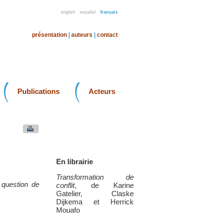
english
español
français
présentation
|
auteurs
|
contact
Publications
Acteurs
En librairie
Transformation de
 question de
conflit
, de Karine
Gatelier, Claske
Dijkema et Herrick
Mouafo