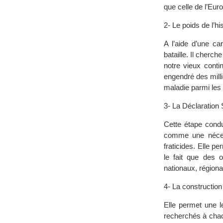
que celle de l’Eur
2- Le poids de l’hi
A l’aide d’une c
bataille. Il cherch
notre vieux conti
engendré des mill
maladie parmi les 
3- La Déclaratio
Cette étape condu
comme une nécess
fraticides. Elle p
le fait que des 
nationaux, régiona
4- La constructio
Elle permet une l
recherchés à chac