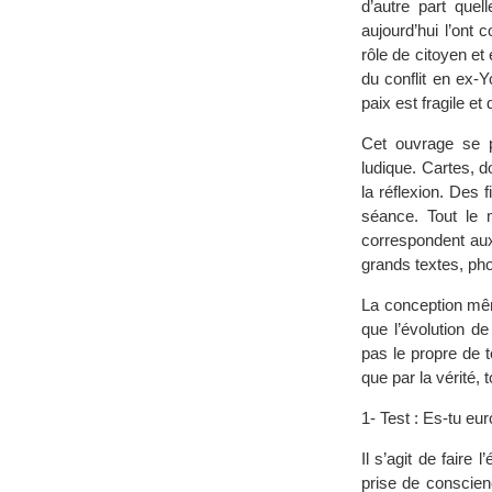
d’autre part quel
aujourd’hui l’ont
rôle de citoyen e
du conflit en ex-Y
paix est fragile et
Cet ouvrage se p
ludique. Cartes, d
la réflexion. Des 
séance. Tout le m
correspondent aux 
grands textes, phot
La conception même
que l’évolution d
pas le propre de 
que par la vérité,
1- Test : Es-tu eu
Il s’agit de faire
prise de conscien