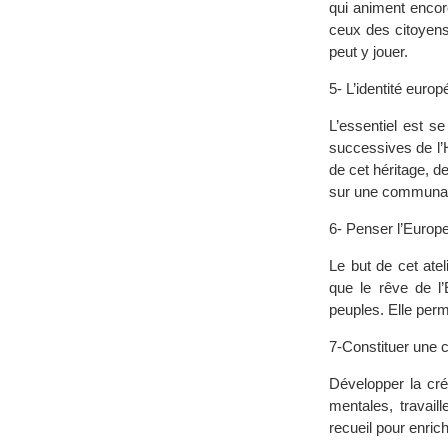
qui animent encore
ceux des citoyens.
peut y jouer.
5- L’identité euro
L’essentiel est s
successives de l’H
de cet héritage, de
sur une communau
6- Penser l’Europ
Le but de cet atel
que le rêve de l
peuples. Elle per
7-Constituer une 
Développer la cré
mentales, travaill
recueil pour enric