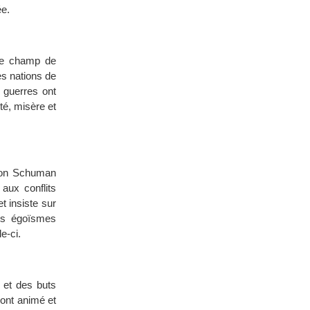
ée.
nse champ de
es nations de
s guerres ont
té, misère et
ation Schuman
aux conflits
t insiste sur
es égoïsmes
e-ci.
 et des buts
ont animé et