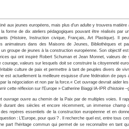
s
iné aux jeunes européens, mais plus d’un adulte y trouvera matière à 
la forme de dix ateliers pédagogiques pouvant être réalisés par u
nts (Histoire, Instruction civique, Français, Art Plastique). Il peut
s animateurs dans des Maisons de Jeunes, Bibliothèques et par
r un groupe de jeunes à la construction européenne. Son objectif est
trices qui ont inspiré Robert Schuman et Jean Monnet, valeurs de so
e courage, valeurs sur lesquels doit se construire la citoyenneté eu
ritable culture de paix et permettre à tant de peuples divers de vi
e est actuellement la meilleure esquisse d’une fédération de pays 
es par la négociation et non par la force.« Cet ouvrage devrait aider le
rrir cette réflexion sur l’Europe » Catherine Biaggi IA-IPR d’histoire 
t ouvrage ouvre au chemin de la Paix par de multiples voies. Il rap
té durant des siècles et encore récemment, un immense champ de 
 des repères essentiels de la construction européenne et en donn
question : L’Europe, pour quoi ? . Il recherche quel est, entre tous ce
’une part l’héritage commun qui permet de se reconnaître en tant qu