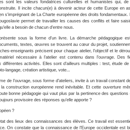
les sont les valeurs fondatrices culturelles et humanistes qui, de 
 construite. Il incite chacun(e) à devenir acteur de cette Europe en
t en s’imprégnant de La Charte européenne des droits fondamentaux. E
ougoslavie permet de travailler les causes des conflits et faire sais
 qu’elle a besoin de chacun d’entre nous.
résente sous la forme d’un livre. La démarche pédagogique est 
ocuments, textes, œuvres se trouvent au cœur du projet, soutiennent 
fiches-enseignants précisent pour chaque atelier, l’objectif et le déro
atériel nécessaire à l’atelier est contenu dans l’ouvrage. Des f
différentes activités. Elles sont d’ailleurs multiples : test, étude de
o-langage, création artistique, vote...
 de l’ouvrage, sous forme d’ateliers, invite à un travail constant d
e la construction européenne rend inévitable. Et cette ouverture mê
toute bonne pédagogie qui vaut plus par la pertinence des questions 
 toujours provisoire des réponses qu’elle apporte ?
ropéen ?
 l’état des lieux des connaissances des élèves. Ce travail est essent
ce. On constate que la connaissance de l’Europe occidentale est bi