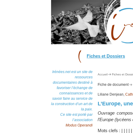
Fiches et Dossiers
Irénées.net est un site de
Accueil
Fiches et Dossi
ressources
documentaires destiné à
Fiche de document
favoriser l’échange de
connaissances et de
Liliane Denjean,
Cath
savoir faire au service de
L’Europe, une
la construction d’un art de
la paix.
Ouvrage composé d
Ce site est porté par
l’Europe (lycéens 
l’association
Modus Operandi
Mots clefs :
|
|
|
|