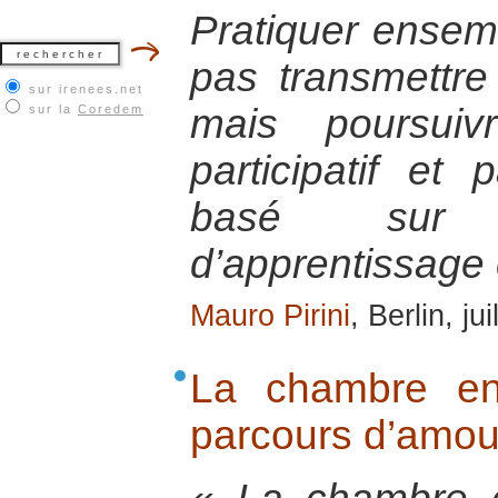
Pratiquer ensemb
pas transmettre 
sur irenees.net
mais poursui
sur la
Coredem
participatif et
basé sur 
d’apprentissage 
Mauro Pirini
, Berlin, ju
La chambre en
parcours d’amou