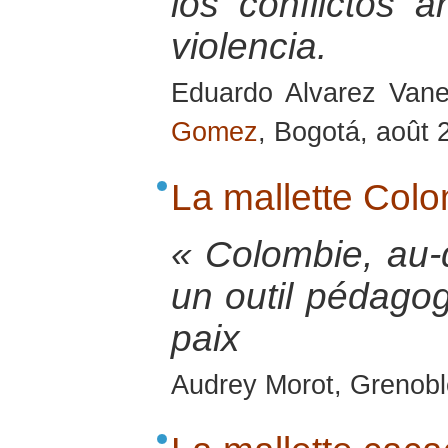
los conflictos a
violencia.
Eduardo Alvarez Van
Gomez
, Bogotá, août 
La mallette Col
« Colombie, au-d
un outil pédagog
paix
Audrey Morot, Grenoble