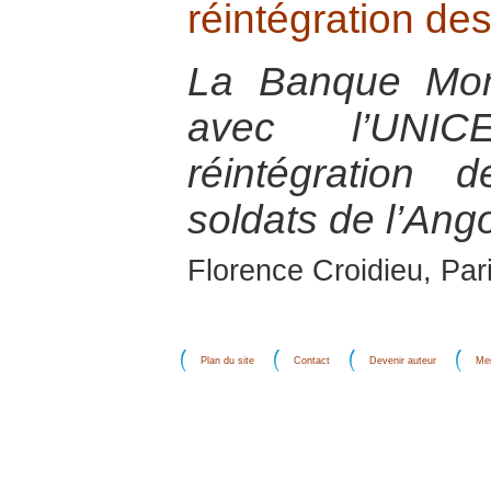
réintégration de
La Banque Mond
avec l’UNIC
réintégration 
soldats de l’Ang
Florence Croidieu, Par
Plan du site
Contact
Devenir auteur
Men