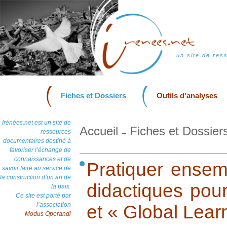
un site de res
Fiches et Dossiers
Outils d’analyses
Irénées.net est un site de
Accueil
Fiches et Dossier
ressources
documentaires destiné à
favoriser l’échange de
connaissances et de
Pratiquer ensemb
savoir faire au service de
la construction d’un art de
didactiques pour
la paix.
Ce site est porté par
l’association
et « Global Learn
Modus Operandi