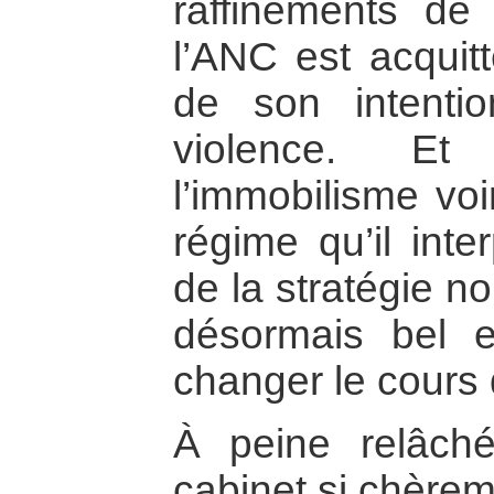
raffinements de 
l’ANC est acquit
de son intenti
violence. Et 
l’immobilisme voi
régime qu’il int
de la stratégie n
désormais bel et
changer le cours
À peine relâch
cabinet si chère