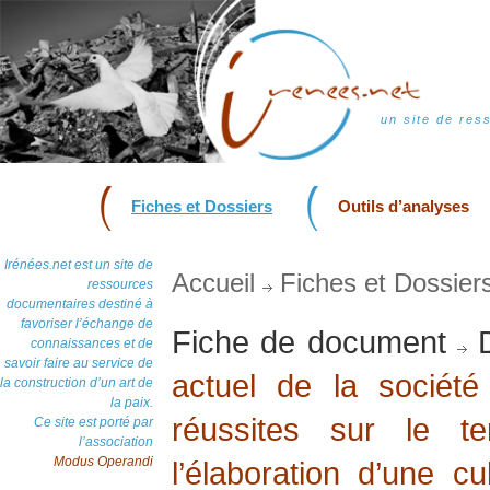
un site de res
Fiches et Dossiers
Outils d’analyses
Irénées.net est un site de
Accueil
Fiches et Dossier
ressources
documentaires destiné à
favoriser l’échange de
Fiche de document
D
connaissances et de
savoir faire au service de
actuel de la société
la construction d’un art de
la paix.
réussites sur le t
Ce site est porté par
l’association
Modus Operandi
l’élaboration d’une cu