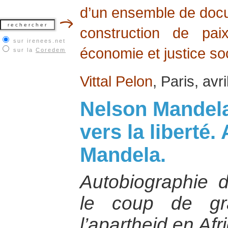
d’un ensemble de docum
construction de pai
sur irenees.net
économie et justice soc
sur la
Coredem
Vittal Pelon
, Paris, avr
Nelson Mandela
vers la liberté.
Mandela.
Autobiographie 
le coup de gr
l’apartheid en Af