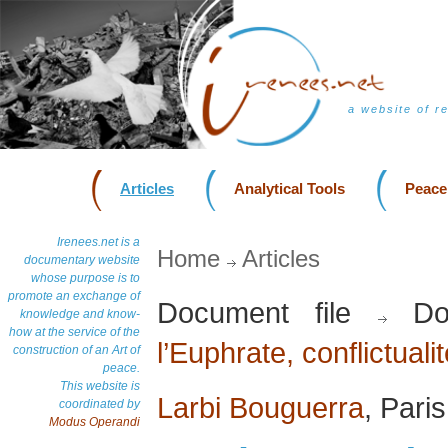
a website of r
Articles
Analytical Tools
Peace
Irenees.net is a
Home
Articles
documentary website
whose purpose is to
promote an exchange of
Document file
Do
knowledge and know-
how at the service of the
l’Euphrate, conflictualit
construction of an Art of
peace.
This website is
Larbi Bouguerra
, Pari
coordinated by
Modus Operandi