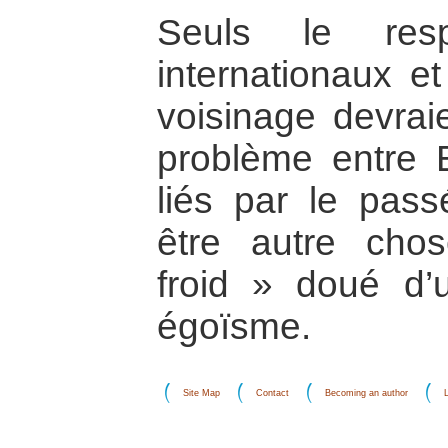
Seuls le res
internationaux et
voisinage devrai
problème entre E
liés par le passé
être autre cho
froid » doué d’
égoïsme.
Site Map
Contact
Becoming an author