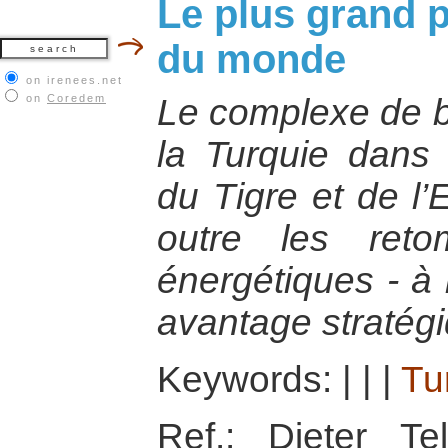
Le plus grand pr
du monde
on irenees.net
on
Coredem
Le complexe de b
la Turquie dans 
du Tigre et de l’
outre les reto
énergétiques - à
avantage stratégi
Keywords:
|
|
|
Tu
Ref.: Dieter T