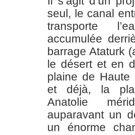
Il s’agit d’un pr
seul, le canal en
transporte l’
accumulée derrièr
barrage Ataturk 
le désert et en d
plaine de Haute
et déjà, la pl
Anatolie méri
auparavant un dé
un énorme cha