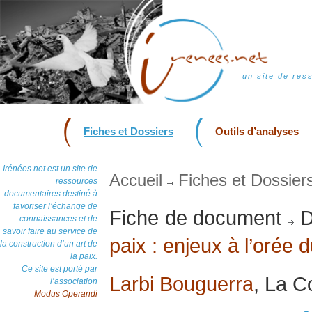
un site de res
Fiches et Dossiers
Outils d’analyses
Irénées.net est un site de
Accueil
Fiches et Dossier
ressources
documentaires destiné à
favoriser l’échange de
Fiche de document
D
connaissances et de
savoir faire au service de
paix : enjeux à l’orée 
la construction d’un art de
la paix.
Ce site est porté par
Larbi Bouguerra
, La C
l’association
Modus Operandi