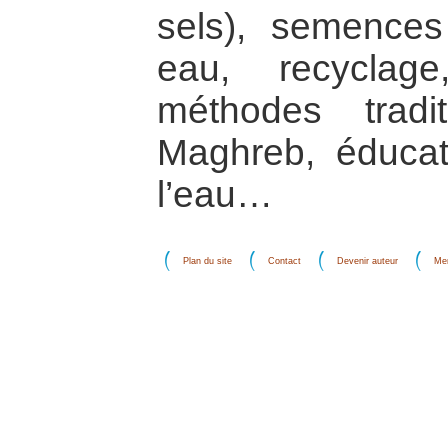
sels), semence
eau, recyclage
méthodes tradi
Maghreb, éducat
l’eau…
Plan du site
Contact
Devenir auteur
Men