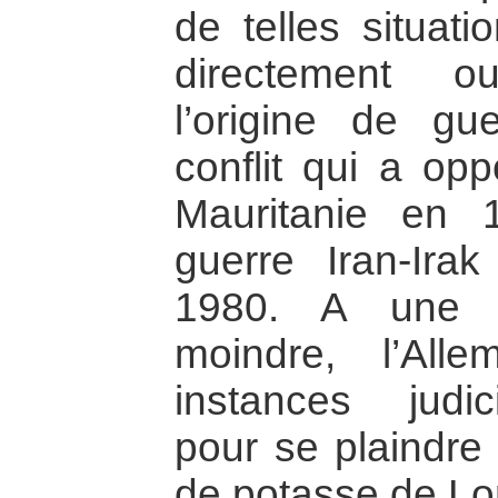
de telles situati
directement o
l’origine de gu
conflit qui a op
Mauritanie en 
guerre Iran-Ira
1980. A une é
moindre, l’All
instances judi
pour se plaindre
de potasse de Lor