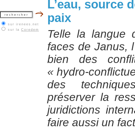
L’eau, source d
paix
sur irenees.net
sur la
Coredem
Telle la langue
faces de Janus, l
bien des confl
« hydro-conflictue
des technique
préserver la ress
juridictions inte
faire aussi un fac