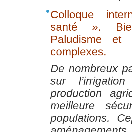
Colloque inte
santé ». Bien
Paludisme et i
complexes.
De nombreux pay
sur l’irrigati
production agr
meilleure sécu
populations. C
aménagements,