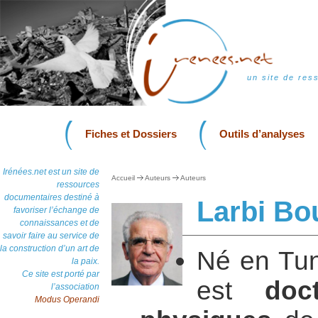
un site de res
Fiches et Dossiers
Outils d’analyses
Irénées.net est un site de
Accueil
Auteurs
Auteurs
ressources
documentaires destiné à
Larbi Bo
favoriser l’échange de
connaissances et de
savoir faire au service de
la construction d’un art de
Né en Tun
la paix.
Ce site est porté par
est
doc
l’association
Modus Operandi