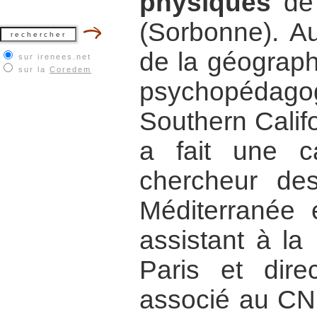
physiques
de 
(Sorbonne). Aup
de la géograph
sur irenees.net
sur la
Coredem
psychopédagog
Southern Califo
a fait une ca
chercheur de
Méditerranée 
assistant à l
Paris et dire
associé au CNR