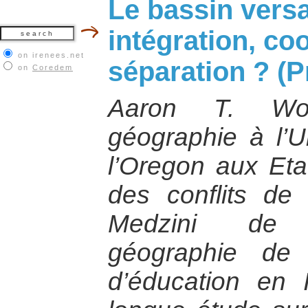
Le bassin versa
intégration, co
on irenees.net
séparation ? (P
on
Coredem
Aaron T. Wol
géographie à l’Un
l’Oregon aux Etat
des conflits de 
Medzini de 
géographie de
d’éducation en 