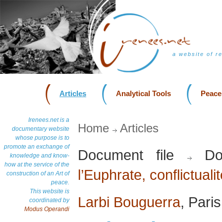
a website of r
Articles
Analytical Tools
Peace
Irenees.net is a
Home
Articles
documentary website
whose purpose is to
promote an exchange of
Document file
Do
knowledge and know-
how at the service of the
l’Euphrate, conflictualit
construction of an Art of
peace.
This website is
Larbi Bouguerra
, Pari
coordinated by
Modus Operandi