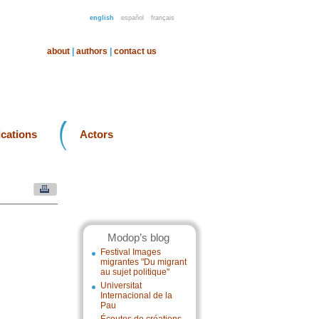
english
español
français
about
|
authors
|
contact us
ications
Actors
Modop’s blog
Festival Images
migrantes "Du migrant
au sujet politique"
Universitat
Internacional de la
Pau