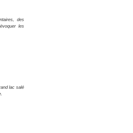
ntaires, des
’évoquer les
rand lac salé
e.