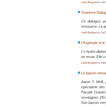
Larbi Bouguerra
, La 
Troisème Dialog
Ce dialogue, p
ressource. La qu
Larbi Bouguerra
, La 
L’Euphrate et le
L’« hydro-diplom
en revue. Elle 
Larbi Bouguerra
, Par
Le bassin versan
Aaron T. Wolf, 
spécialiste des
Faculté Oranim 
montagnes d’Erzu
Son bassin versa