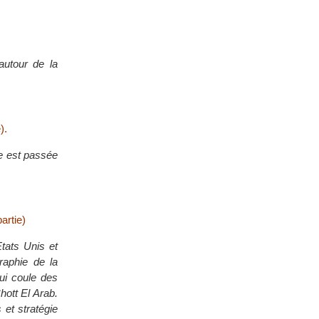
autour de la
).
te est passée
artie)
Etats Unis et
raphie de la
ui coule des
hott El Arab.
 et stratégie