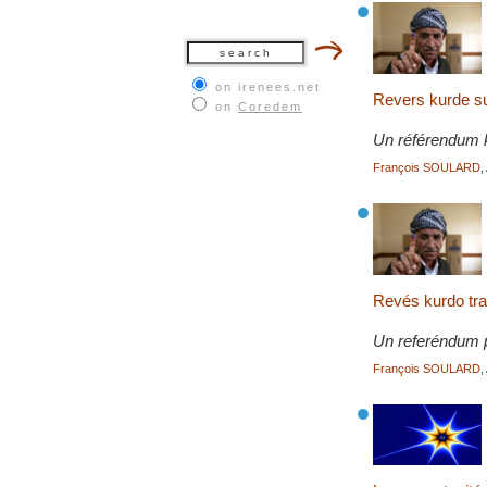
on irenees.net
Revers kurde s
on
Coredem
Un référendum ku
François SOULARD
,
Revés kurdo tra
Un referéndum 
François SOULARD
,