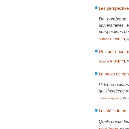
Les perspective
De nombreux re
universitaires 
perspectives de
Simone GIOVETTI
, A
Un conflit non ré
Simone GIOVETTI
, 
Le projet de ca
L’idée consister
qui s’assèche ma
Larbi Bouguerra
, Par
Les défis futurs
Quels obstacles 
Alia Al Jiboury
, Nove