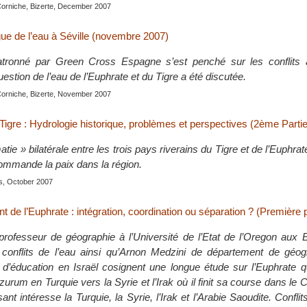
Corniche, Bizerte, December 2007
ue de l’eau à Séville (novembre 2007)
atronné par Green Cross Espagne s’est penché sur les conflits 
estion de l’eau de l’Euphrate et du Tigre a été discutée.
Corniche, Bizerte, November 2007
 Tigre : Hydrologie historique, problèmes et perspectives (2ème Partie
atie » bilatérale entre les trois pays riverains du Tigre et de l’Euphra
commande la paix dans la région.
is, October 2007
t de l’Euphrate : intégration, coordination ou séparation ? (Première p
professeur de géographie à l’Université de l’Etat de l’Oregon aux 
 conflits de l’eau ainsi qu’Arnon Medzini de département de géog
d’éducation en Israël cosignent une longue étude sur l’Euphrate q
rum en Turquie vers la Syrie et l’Irak où il finit sa course dans le C
nt intéresse la Turquie, la Syrie, l’Irak et l’Arabie Saoudite. Conflits