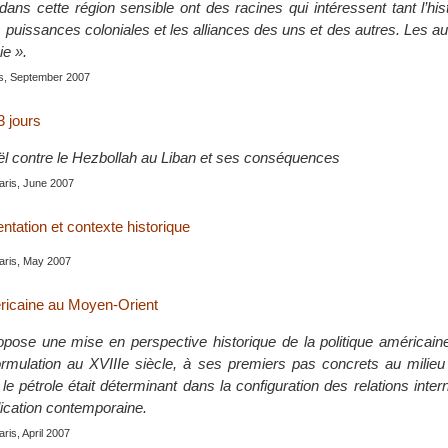
dans cette région sensible ont des racines qui intéressent tant l’his
 puissances coloniales et les alliances des uns et des autres. Les au
ie ».
is, September 2007
3 jours
aël contre le Hezbollah au Liban et ses conséquences
Paris, June 2007
entation et contexte historique
Paris, May 2007
éricaine au Moyen-Orient
pose une mise en perspective historique de la politique américai
ormulation au XVIIIe siècle, à ses premiers pas concrets au milie
le pétrole était déterminant dans la configuration des relations intern
lication contemporaine.
aris, April 2007