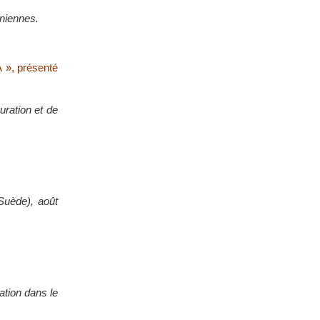
aniennes.
A », présenté
uration et de
Suède), août
ation dans le