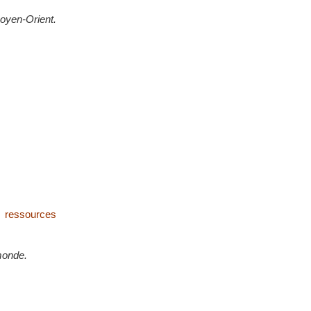
 Moyen-Orient.
s ressources
 monde.