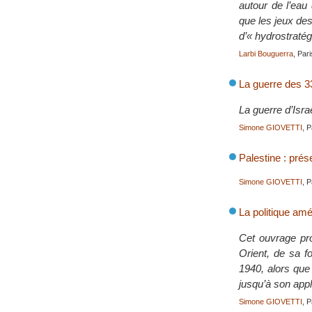
autour de l’eau 
que les jeux des
d’« hydrostratég
Larbi Bouguerra
, Par
La guerre des 3
La guerre d’Isr
Simone GIOVETTI
, 
Palestine : prés
Simone GIOVETTI
, 
La politique am
Cet ouvrage pro
Orient, de sa f
1940, alors que 
jusqu’à son app
Simone GIOVETTI
, P