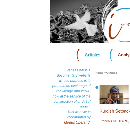
Articles
Analyt
Irenees.net is a
Home
Articles
documentary website
whose purpose is to
promote an exchange of
knowledge and know-
how at the service of the
construction of an Art of
peace.
Kurdish Setback
This website is
coordinated by
François SOULARD
,
Modus Operandi