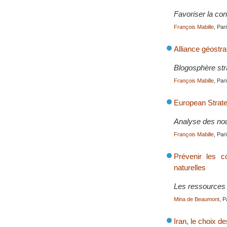
Favoriser la cons
François Mabille
, Par
Alliance géostr
Blogosphère str
François Mabille
, Pa
European Strate
Analyse des nouv
François Mabille
, Pa
Prévenir les co
naturelles
Les ressources n
Mina de Beaumont
, P
Iran, le choix d