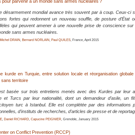
s pour parvenir à un monde sans armes nucléaires ?
 désarmement mondial avance très souvent par à coup. Ceux-ci son
ions fortes qui redonnent un nouveau souffle, de posture d’État 
lèles qui peuvent amener à une nouvelle prise de conscience sur 
 monde sans armes nucléaires.
Michel DRAIN
,
Bernard NORLAIN
,
Paul QUILES
, France, April 2015
e kurde en Turquie, entre solution locale et réorganisation globale
sans territoire
est basée sur trois entretiens menés avec des Kurdes par leur 
lle et Turcs par leur nationalité, dont un demandeur d’asile, un fi
 citoyen turc à Istanbul. Elle est complétée par des informations 
ionnelles, d’instituts de recherches, d’articles de presse et de reporta
RE
,
Daniel RICHARD
,
Capucine PEIGNIER
, Grenoble, January 2015
nter on Conflict Prevention (RCCP)