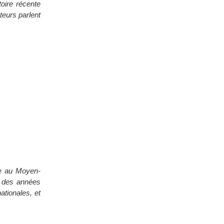
toire récente
teurs parlent
ne au Moyen-
u des années
ationales, et