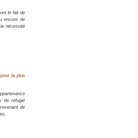
t le fait de
ou encore de
la nécessité
 pour la plus
appartenance
ls de réfugié
provenant de
ges.