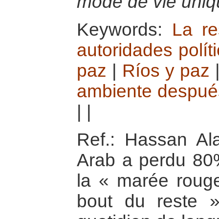
mode de vie uniq
Keywords:
La re
autoridades polít
paz
|
Ríos y paz
ambiente despué
|
|
Ref.: Hassan Al
Arab a perdu 80
la « marée rouge
bout du reste »