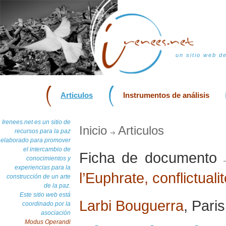
un sitio web d
Articulos
Instrumentos de análisis
Irenees.net es un sitio de
Inicio
Articulos
recursos para la paz
elaborado para promover
el intercambio de
Ficha de documento
conocimientos y
experiencias para la
l’Euphrate, conflictualit
construcción de un arte
de la paz.
Este sitio web está
Larbi Bouguerra
, Pari
coordinado por la
asociación
Modus Operandi