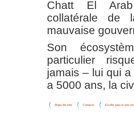
Chatt El Arab
collatérale de
mauvaise gouver
Son écosystèm
particulier ris
jamais – lui qui a v
a 5000 ans, la ci
Mapa del sitio
Contacto
Escribir para el sitio w