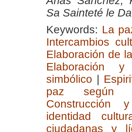
Arias Sanchez, 
Sa Sainteté le Da
Keywords:
La pa
Intercambios cul
Elaboración de la
Elaboración y
simbólico
|
Espir
paz según l
Construcción y
identidad cultura
ciudadanas y l