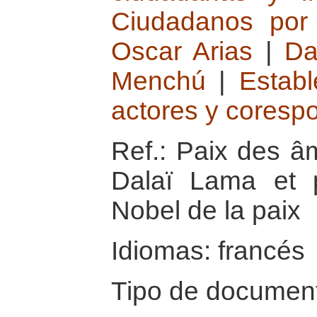
Ciudadanos por
Oscar Arias
|
Da
Menchú
|
Establ
actores y coresp
Ref.: Paix des â
Dalaï Lama et p
Nobel de la paix
Idiomas: francés
Tipo de document