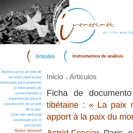
un sitio web d
Articulos
Instrumentos de análisis
Irenees.net es un sitio de
Inicio
Articulos
recursos para la paz
elaborado para promover
el intercambio de
Ficha de document
conocimientos y
experiencias para la
tibétaine : « La paix
construcción de un arte
de la paz.
apport à la paix du m
Este sitio web está
coordinado por la
asociación
Astrid Fossier
, Paris,
Modus Operandi