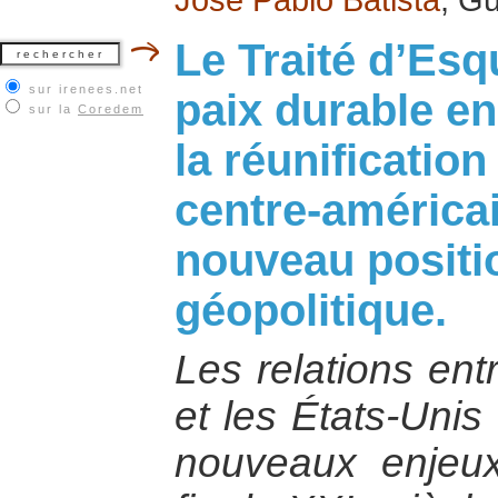
Le Traité d’Esq
sur irenees.net
paix durable en
sur la
Coredem
la réunification
centre-américa
nouveau posit
géopolitique.
Les relations ent
et les États-Unis
nouveaux enjeux