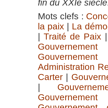
fin du XXIe siècle
Mots clefs :
Conce
la paix
|
La démoc
|
Traité de Paix
Gouvernement 
Gouvernement
Administration R
Carter
|
Gouvern
|
Gouvernem
Gouvernement 
Gouvernement co