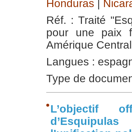
Honduras
|
Nicar
Réf. : Traité "Es
pour une paix 
Amérique Central
Langues : espag
Type de document
L’objectif o
d’Esquipul