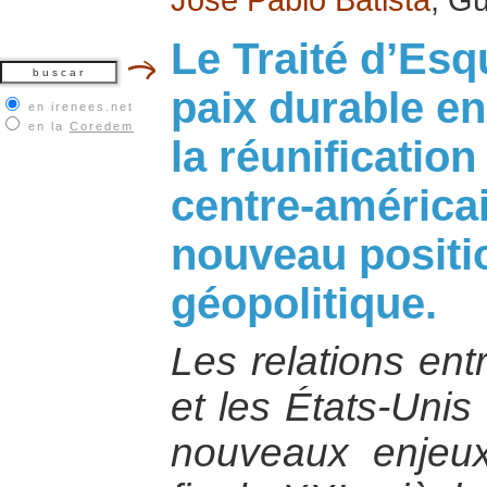
Le Traité d’Esq
paix durable en
en irenees.net
en la
Coredem
la réunification
centre-américa
nouveau posit
géopolitique.
Les relations ent
et les États-Unis
nouveaux enjeux