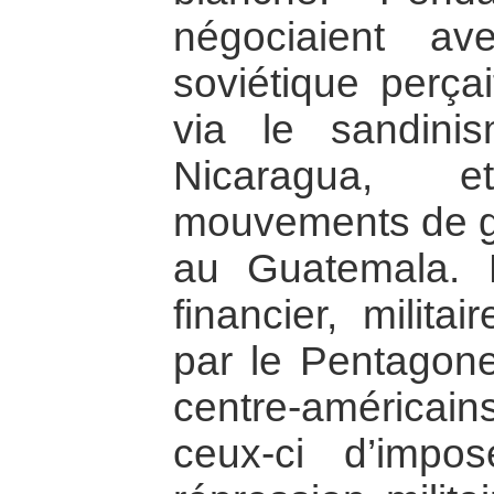
négociaient a
soviétique perçai
via le sandini
Nicaragua, e
mouvements de gu
au Guatemala. L
financier, militai
par le Pentagon
centre-américain
ceux-ci d’imp