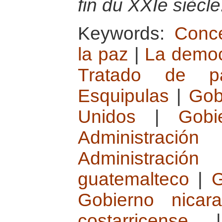
fin du XXIe siècle
Keywords:
Conce
la paz
|
La democ
Tratado de p
Esquipulas
|
Gob
Unidos
|
Gobi
Administraci
Administración 
guatemalteco
|
G
Gobierno nicar
costarricense