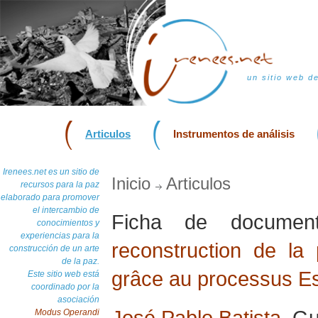
un sitio web d
Articulos
Instrumentos de análisis
Irenees.net es un sitio de
Inicio
Articulos
recursos para la paz
elaborado para promover
el intercambio de
Ficha de docume
conocimientos y
experiencias para la
reconstruction de la
construcción de un arte
de la paz.
grâce au processus Es
Este sitio web está
coordinado por la
asociación
José Pablo Batista
, G
Modus Operandi