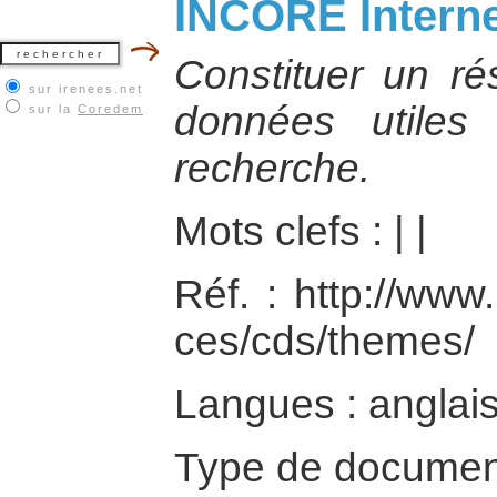
INCORE Interne
Constituer un r
sur irenees.net
données utiles
sur la
Coredem
recherche.
Mots clefs :
|
|
Réf. : http://www.
ces/cds/themes/
Langues : anglai
Type de documen