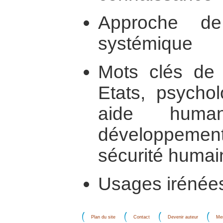
Approche d
systémique
Mots clés de l
Etats, psychol
aide human
développemen
sécurité humai
Usages irénées 
Plan du site
Contact
Devenir auteur
Men