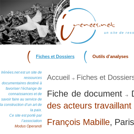
un site de res
Fiches et Dossiers
Outils d’analyses
Irénées.net est un site de
Accueil
Fiches et Dossier
ressources
documentaires destiné à
favoriser l’échange de
Fiche de document
D
connaissances et de
savoir faire au service de
des acteurs travaillant 
la construction d’un art de
la paix.
Ce site est porté par
François Mabille
, Pari
l’association
Modus Operandi