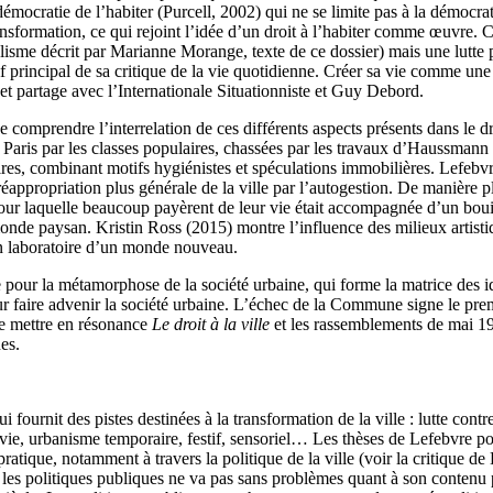
 démocratie de l’habiter (Purcell, 2002) qui ne se limite pas à la démocra
ansformation, ce qui rejoint l’idée d’un droit à l’habiter comme œuvre. Ce
alisme décrit par Marianne Morange, texte de ce dossier) mais une lutte 
 principal de sa critique de la vie quotidienne. Créer sa vie comme une œ
e et partage avec l’Internationale Situationniste et Guy Debord.
comprendre l’interrelation de ces différents aspects présents dans le dr
aris par les classes populaires, chassées par les travaux d’Haussman
ires, combinant motifs hygiénistes et spéculations immobilières. Lefebv
réappropriation plus générale de la ville par l’autogestion. De manière 
e pour laquelle beaucoup payèrent de leur vie était accompagnée d’un boui
onde paysan. Kristin Ross (2015) montre l’influence des milieux artis
n laboratoire d’un monde nouveau.
e pour la métamorphose de la société urbaine, qui forme la matrice des
our faire advenir la société urbaine. L’échec de la Commune signe le pre
 de mettre en résonance
Le droit à la ville
et les rassemblements de mai 196
es.
fournit des pistes destinées à la transformation de la ville : lutte contre
de vie, urbanisme temporaire, festif, sensoriel… Les thèses de Lefebvre
pratique, notamment à travers la politique de la ville (voir la critique d
les politiques publiques ne va pas sans problèmes quant à son contenu po