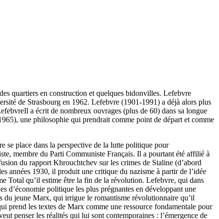
t des quartiers en construction et quelques bidonvilles. Lefebvre
ersité de Strasbourg en 1962. Lefebvre (1901-1991) a déjà alors plus
e. LefebvreIl a écrit de nombreux ouvrages (plus de 60) dans sa longue
e, 1965), une philosophie qui prendrait comme point de départ et comme
e se place dans la perspective de la lutte politique pour
iste, membre du Parti Communiste Français. Il a pourtant été affilié à
ffusion du rapport Khrouchtchev sur les crimes de Staline (d’abord
les années 1930, il produit une critique du nazisme à partir de l’idée
 Total qu’il estime être la fin de la révolution. Lefebvre, qui dans
trines d’économie politique les plus prégnantes en développant une
es du jeune Marx, qui irrigue le romantisme révolutionnaire qu’il
 qui prend les textes de Marx comme une ressource fondamentale pour
eut penser les réalités qui lui sont contemporaines : l’émergence de