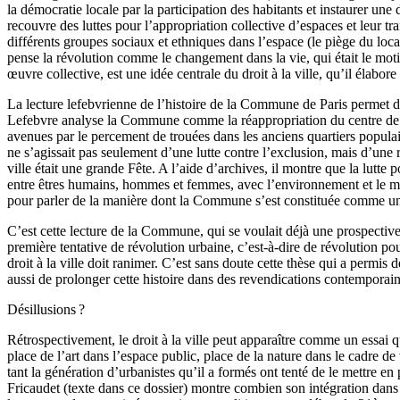
la démocratie locale par la participation des habitants et instaurer une
recouvre des luttes pour l’appropriation collective d’espaces et leur tr
différents groupes sociaux et ethniques dans l’espace (le piège du loc
pense la révolution comme le changement dans la vie, qui était le motif
œuvre collective, est une idée centrale du droit à la ville, qu’il élabor
La lecture lefebvrienne de l’histoire de la Commune de Paris permet de 
Lefebvre analyse la Commune comme la réappropriation du centre de P
avenues par le percement de trouées dans les anciens quartiers popula
ne s’agissait pas seulement d’une lutte contre l’exclusion, mais d’une 
ville était une grande Fête. A l’aide d’archives, il montre que la lutt
entre êtres humains, hommes et femmes, avec l’environnement et le m
pour parler de la manière dont la Commune s’est constituée comme u
C’est cette lecture de la Commune, qui se voulait déjà une prospectiv
première tentative de révolution urbaine, c’est-à-dire de révolution p
droit à la ville doit ranimer. C’est sans doute cette thèse qui a permis
aussi de prolonger cette histoire dans des revendications contemporain
Désillusions ?
Rétrospectivement, le droit à la ville peut apparaître comme un essai qui 
place de l’art dans l’espace public, place de la nature dans le cadre 
tant la génération d’urbanistes qu’il a formés ont tenté de le mettre en 
Fricaudet (texte dans ce dossier) montre combien son intégration dans 