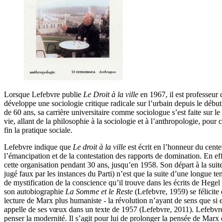
Lorsque Lefebvre publie
Le Droit à la ville
en 1967, il est professeur 
développe une sociologie critique radicale sur l’urbain depuis le déb
de 60 ans, sa carrière universitaire comme sociologue s’est faite sur le
vie, allant de la philosophie à la sociologie et à l’anthropologie, p
fin la pratique sociale.
Lefebvre indique que
Le droit à la ville
est écrit en l’honneur du cent
l’émancipation et de la contestation des rapports de domination. En eff
cette organisation pendant 30 ans, jusqu’en 1958. Son départ à la sui
jugé faux par les instances du Parti) n’est que la suite d’une longue te
de mystification de la conscience qu’il trouve dans les écrits de Hegel
son autobiographie
La Somme et le Reste
(Lefebvre, 1959) se félicite 
lecture de Marx plus humaniste - la révolution n’ayant de sens que si e
appelle de ses vœux dans un texte de 1957 (Lefebvre, 2011). Lefebvr
penser la modernité. Il s’agit pour lui de prolonger la pensée de Mar