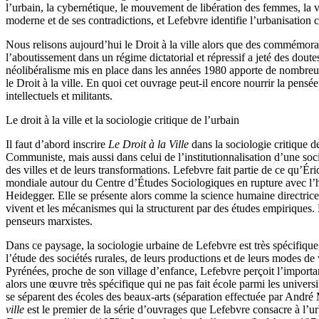
l’urbain, la cybernétique, le mouvement de libération des femmes, la v
moderne et de ses contradictions, et Lefebvre identifie l’urbanisatio
Nous relisons aujourd’hui le Droit à la ville alors que des commémor
l’aboutissement dans un régime dictatorial et répressif a jeté des dou
néolibéralisme mis en place dans les années 1980 apporte de nombreuses
le Droit à la ville. En quoi cet ouvrage peut-il encore nourrir la pensée
intellectuels et militants.
Le droit à la ville et la sociologie critique de l’urbain
Il faut d’abord inscrire
Le Droit à la Ville
dans la sociologie critique d
Communiste, mais aussi dans celui de l’institutionnalisation d’une soc
des villes et de leurs transformations. Lefebvre fait partie de ce qu’É
mondiale autour du Centre d’Études Sociologiques en rupture avec l’h
Heidegger. Elle se présente alors comme la science humaine directrice
vivent et les mécanismes qui la structurent par des études empiriques
penseurs marxistes.
Dans ce paysage, la sociologie urbaine de Lefebvre est très spécifique,
l’étude des sociétés rurales, de leurs productions et de leurs modes de 
Pyrénées, proche de son village d’enfance, Lefebvre perçoit l’importan
alors une œuvre très spécifique qui ne pas fait école parmi les univers
se séparent des écoles des beaux-arts (séparation effectuée par André
ville
est le premier de la série d’ouvrages que Lefebvre consacre à l’u