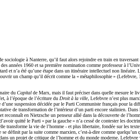
de sociologie à Nanterre, qu’il faut alors rejoindre en train en traversan
ut des années 1960 et sa première nomination comme professeur à l’Univ
 tard et n’a été qu’une étape dans un itinéraire intellectuel non linéair
our couvrir un champ qu’il décrit comme la « métaphilosophie » (Lefebvr
enaire du
Capital
de Marx, mais il faut préciser dans quelle mesure le livr
et, à l’époque de l’écriture du
Droit à la ville
, Lefebvre n’est plus marx
te d’une suspension décidée par le Parti Communiste français pour la di
ntative de transformation de l’intérieur d’un parti encore stalinien. Dans 
 et reconnaît en Nietzsche un penseur allié dans la découverte de l’homme
d’avoir quitté le Parti « par la gauche » n’a cessé de contester les doc
lle transforme la vie de l’homme - et plus libertaire, fondée sur les text
e se définit par la suite comme marxien, c’est-à-dire comme quelqu’un
x dans un projet de critique de l’homme et du monde moderne. Lefebvre v