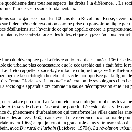
ie quotidienne dans tous ses aspects, les droits à la différence… La soci
n comme l’un de ses ressorts fondamentaux.
ations sont organisées pour les 100 ans de la Révolution Russe, événem
tes sur l’idée même de révolution comme prise du pouvoir politique par u
 désillusions sur l’avenir de ce qu’on appelle encore le progressisme, i
 militante, les contestations et les luttes, et quels types d’actions perm
e l’urbain développée par Lefebvre au tournant des années 1960. Celle-c
iologie urbaine plus contestataire que la géographie qui s’était faite 
ric Le Breton appelle la sociologie urbaine critique française (Le Breton
éritage de la sociologie du début du siècle monopolisée par la figure
 des Trente Glorieuses. La nouvelle génération de sociologues cherche 
. La sociologie apparaît alors comme un sas de décompression et le lieu
 ne serait-ce parce qu’il a d’abord été un sociologue rural dans les année
vie. À travers le choc qu’a constitué pour lui l’éclosion de la ville nou
ce du phénomène d’urbanisation qui transforme les villes dans les années
itaires des années 1960, mais devient une référence incontournable pour l
 Malraux en 1968) et qui joueront un grand rôle dans sa transmission à u
rbain, avec
Du rural à l’urbain
(Lefebvre, 1970a),
La révolution urbain