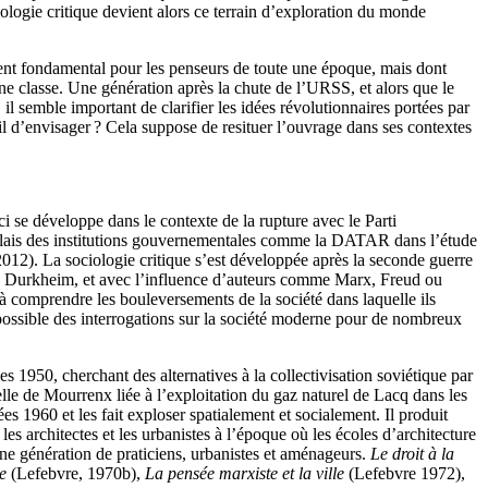
ologie critique devient alors ce terrain d’exploration du monde
ent fondamental pour les penseurs de toute une époque, mais dont
ne classe. Une génération après la chute de l’URSS, et alors que le
l semble important de clarifier les idées révolutionnaires portées par
et-il d’envisager ? Cela suppose de resituer l’ouvrage dans ses contextes
i se développe dans le contexte de la rupture avec le Parti
le relais des institutions gouvernementales comme la DATAR dans l’étude
 2012). La sociologie critique s’est développée après la seconde guerre
 de Durkheim, et avec l’influence d’auteurs comme Marx, Freud ou
à comprendre les bouleversements de la société dans laquelle ils
 possible des interrogations sur la société moderne pour de nombreux
s 1950, cherchant des alternatives à la collectivisation soviétique par
velle de Mourrenx liée à l’exploitation du gaz naturel de Lacq dans les
 1960 et les fait exploser spatialement et socialement. Il produit
es architectes et les urbanistes à l’époque où les écoles d’architecture
ne génération de praticiens, urbanistes et aménageurs.
Le droit à la
e
(Lefebvre, 1970b),
La pensée marxiste et la ville
(Lefebvre 1972),