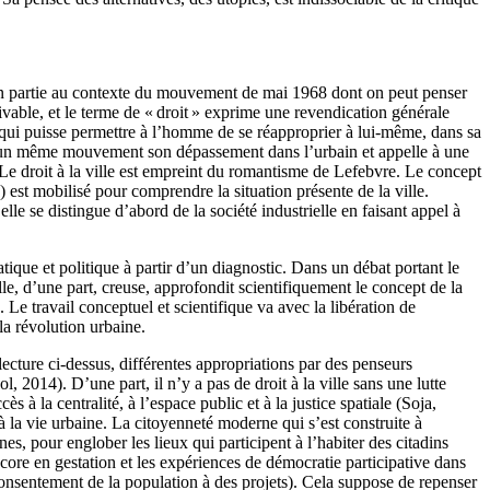
t en partie au contexte du mouvement de mai 1968 dont on peut penser
tivable, et le terme de « droit » exprime une revendication générale
e qui puisse permettre à l’homme de se réapproprier à lui-même, dans sa
ans un même mouvement son dépassement dans l’urbain et appelle à une
. Le droit à la ville est empreint du romantisme de Lefebvre. Le concept
est mobilisé pour comprendre la situation présente de la ville.
le se distingue d’abord de la société industrielle en faisant appel à
atique et politique à partir d’un diagnostic. Dans un débat portant le
lle, d’une part, creuse, approfondit scientifiquement le concept de la
s. Le travail conceptuel et scientifique va avec la libération de
la révolution urbaine.
lecture ci-dessus, différentes appropriations par des penseurs
, 2014). D’une part, il n’y a pas de droit à la ville sans une lutte
ès à la centralité, à l’espace public et à la justice spatiale (Soja,
n à la vie urbaine. La citoyenneté moderne qui s’est construite à
nes, pour englober les lieux qui participent à l’habiter des citadins
ore en gestation et les expériences de démocratie participative dans
consentement de la population à des projets). Cela suppose de repenser