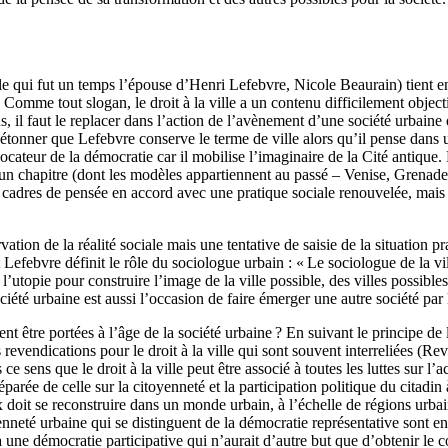
celle qui fut un temps l’épouse d’Henri Lefebvre, Nicole Beaurain) tien
. Comme tout slogan, le droit à la ville a un contenu difficilement objec
s, il faut le replacer dans l’action de l’avènement d’une société urbain
t s’étonner que Lefebvre conserve le terme de ville alors qu’il pense d
ocateur de la démocratie car il mobilise l’imaginaire de la Cité antique
un chapitre (dont les modèles appartiennent au passé – Venise, Grenade) 
 cadres de pensée en accord avec une pratique sociale renouvelée, mais el
ation de la réalité sociale mais une tentative de saisie de la situation pr
 Lefebvre définit le rôle du sociologue urbain : « Le sociologue de la vi
 l’utopie pour construire l’image de la ville possible, des villes possible
été urbaine est aussi l’occasion de faire émerger une autre société par 
 être portées à l’âge de la société urbaine ? En suivant le principe de 
evendications pour le droit à la ville qui sont souvent interreliées (Revol
e sens que le droit à la ville peut être associé à toutes les luttes sur l’acc
 séparée de celle sur la citoyenneté et la participation politique du citadi
ux doit se reconstruire dans un monde urbain, à l’échelle de régions urbai
eté urbaine qui se distinguent de la démocratie représentative sont enc
 une démocratie participative qui n’aurait d’autre but que d’obtenir le 