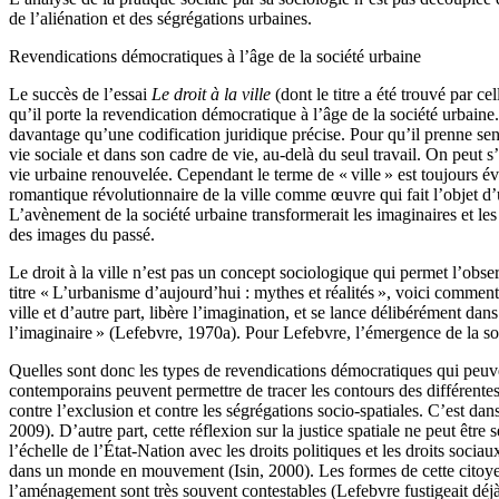
de l’aliénation et des ségrégations urbaines.
Revendications démocratiques à l’âge de la société urbaine
Le succès de l’essai
Le droit à la ville
(dont le titre a été trouvé par 
qu’il porte la revendication démocratique à l’âge de la société urbaine
davantage qu’une codification juridique précise. Pour qu’il prenne sen
vie sociale et dans son cadre de vie, au-delà du seul travail. On peu
vie urbaine renouvelée. Cependant le terme de « ville » est toujours év
romantique révolutionnaire de la ville comme œuvre qui fait l’objet d’
L’avènement de la société urbaine transformerait les imaginaires et les
des images du passé.
Le droit à la ville n’est pas un concept sociologique qui permet l’observ
titre « L’urbanisme d’aujourd’hui : mythes et réalités », voici comment
ville et d’autre part, libère l’imagination, et se lance délibérément dans
l’imaginaire » (Lefebvre, 1970a). Pour Lefebvre, l’émergence de la soci
Quelles sont donc les types de revendications démocratiques qui peuvent
contemporains peuvent permettre de tracer les contours des différentes r
contre l’exclusion et contre les ségrégations socio-spatiales. C’est dans c
2009). D’autre part, cette réflexion sur la justice spatiale ne peut être
l’échelle de l’État-Nation avec les droits politiques et les droits socia
dans un monde en mouvement (Isin, 2000). Les formes de cette citoyenn
l’aménagement sont très souvent contestables (Lefebvre fustigeait déjà