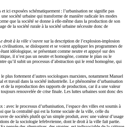
 et ici exposées schématiquement : l’urbanisation ne signifie pas
e à une société urbaine qui transforme de manière radicale les modes
 forme que la société se donne à elle-même dans la production de son
ge de la société rurale à la société urbaine nécessite donc de
e droit à la ville
s’ouvre sur la description de l’explosion-implosion
s civilisations, se disloquent et se voient appliquer les programmes de
étant idéologique, se présentant comme neutre et appuyé sur des
olitique, il n’est pas un neutre et homogène, comme le plan ou le
ntre qu’il subit un processus d’abstraction qui le rend homogène, qui
gue le plus fortement d’autres sociologues marxistes, notamment Manuel
tal et travail dans la société industrielle. Le phénomène d’urbanisation
et de la reproduction des rapports de production, car il a une valeur
 toujours renouvelée de crise finale. Les luttes urbaines sont donc des
 : avec le processus d’urbanisation, l’espace des villes est soumis à
que la centralité qui est la forme sociale de la ville, celle du
œuvre de sociétés plutôt qu’un simple produit, avec une valeur d’usage
s de la sociologie lefebvrienne, dont le droit à la ville fait partie.
Sa pensée des alternatives, des utopies, est indissociable de la critique