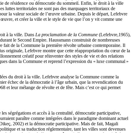
tie de résidence ou démocratie du sommeil. Enfin, le droit à la ville
s luttes territoriales ne sont pas des marquages territoriaux de
pour la valeur sociale de l’œuvre urbaine. Depuis le départ, Lefebvre
uvre, et créer la ville et le style de vie que l’on y vit comme une
oit à la ville. Dans
La proclamation de la Commune
(Lefebvre,1965),
n durant le Second Empire. Haussmann construisit de nombreuses
re fait de la Commune la première révolte urbaine contemporaine. Il
plus originale, Lefebvre montre que cette réappropriation du cœur de la
llonnement créatif pour réinventer des styles de vie et des relations
tiques dans la Commune et reprend l’expression du « luxe communal »
 idées du droit à la ville. Lefebvre analyse la Commune comme la
mier échec de la démocratie à l’âge urbain, que la revendication du
8 et leur mélange de révolte et de fête. Mais c’est ce qui permet
 les ségrégations et accès à la centralité, démocratie participative,
 pourraient paraître comme intégrées dans le paradigme dominant actuel
e Dikeç, 2002) et la démocratie participative. Mais de fait, Magali
litique et sa traduction réglementaire, tant les villes sont devenues