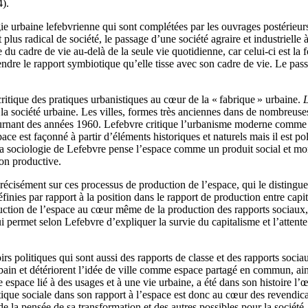
).
ie urbaine lefebvrienne qui sont complétées par les ouvrages postérieurs
 plus radical de société, le passage d’une société agraire et industriell
du cadre de vie au-delà de la seule vie quotidienne, car celui-ci est la
ndre le rapport symbiotique qu’elle tisse avec son cadre de vie. Le passa
critique des pratiques urbanistiques au cœur de la « fabrique » urbaine.
L
e la société urbaine. Les villes, formes très anciennes dans de nombreuse
ournant des années 1960. Lefebvre critique l’urbanisme moderne comme 
pace est façonné à partir d’éléments historiques et naturels mais il est p
. La sociologie de Lefebvre pense l’espace comme un produit social et mo
ion productive.
e précisément sur ces processus de production de l’espace, qui le distin
définies par rapport à la position dans le rapport de production entre capi
oduction de l’espace au cœur même de la production des rapports sociaux, 
ui permet selon Lefebvre d’expliquer la survie du capitalisme et l’attente
politiques qui sont aussi des rapports de classe et des rapports sociaux
ain et détériorent l’idée de ville comme espace partagé en commun, ainsi 
space lié à des usages et à une vie urbaine, a été dans son histoire l’
ue sociale dans son rapport à l’espace est donc au cœur des revendication
e la pensée de sa transformation et des autres possibles pour la société. 