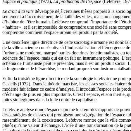
Espace et politique
(1973),
La production de l’espace
(Lefebvre, 1974
Le droit à la ville
développe déjà certaines thèses propres à la sociolog
seulement à l’accroissement de la taille des villes, mais un changement
d’habiter de l’être humain. Lefebvre comprend l’importance de l’étude 
« habiter », et il est impossible de comprendre une société sans compre
comprendre comment l’espace urbain est produit par la société.
Une deuxième ligne directrice de cette sociologie urbaine est donc la 
de la ville ancienne consécutive à l’industrialisation et l’émergence d
l’urbanisme moderne, marqué par les doctrines fonctionnalistes, au t
sciences de l’espace, mais qui est en fait un instrument politique. L’es
schéma de l’urbaniste peut le présenter, mais il est un produit social
le fragmente et le hiérarchise, le rendant propre à son instrumentalisat
Enfin la troisième ligne directrice de la sociologie lefebvrienne port
Castells (1972). Dans la théorie marxiste, les classes sociales étaient 
moderne fait éclater ce cadre d’analyse. Il introduit l’espace et la pr
d’échange de plus en plus importante. C’est l’espace, et son inertie, q
luttes stratégiques dans la lutte contre le capitalisme.
Lefebvre analyse donc l’espace comme le cœur des rapports de pouvoirs 
des stratégies de classes qui produisent une ségrégation de l’espace urb
rassemblement, de la coexistence. Lefebvre montre que la ville comme e
plutôt qu’une valeur d’échange. L’idée d’une transformation de la pratiq
L’analyse de la pratique sociale par sa sociologie n’est pas découplée d