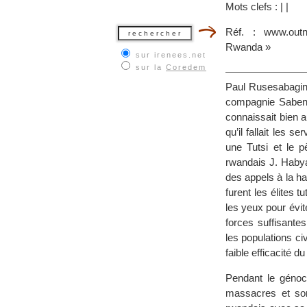
Mots clefs :
|
|
Réf. : www.outn
Rwanda »
sur irenees.net
sur la
Coredem
Paul Rusesabagina 
compagnie Sabena.
connaissait bien 
qu’il fallait les s
une Tutsi et le p
rwandais J. Habya
des appels à la ha
furent les élites
les yeux pour évit
forces suffisante
les populations civ
faible efficacité du
Pendant le génoci
massacres et son 