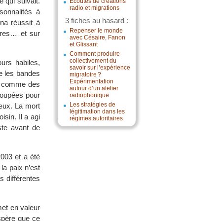
 qui suivait.
Écoutes de créations
radio et migrations
sonnalités à
3 fiches au hasard :
ena réussit à
Repenser le monde
ères… et sur
avec Césaire, Fanon
et Glissant
Comment produire
collectivement du
rs habiles,
savoir sur l’expérience
ue les bandes
migratoire ?
Expérimentation
nt comme des
autour d’un atelier
 coupées pour
radiophonique
Les stratégies de
eux. La mort
légitimation dans les
sin. Il a agi
régimes autoritaires
uste avant de
2003 et a été
la paix n’est
s différentes
met en valeur
espère que ce