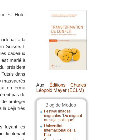
ilm « Hotel
artenait à la
n Suisse. Il
 les cadeaux
il est marié à
du président
 Tutsis dans
ers massacrés
Aux
Éditions Charles
ux, on ferma
Léopold Mayer (ECLM)
yèrent pas de
 de protéger
Blog de Modop
 la déjà très
Festival Images
migrantes "Du migrant
au sujet politique"
Universitat
es fuyant les
Internacional de la
n lieutenant
Pau