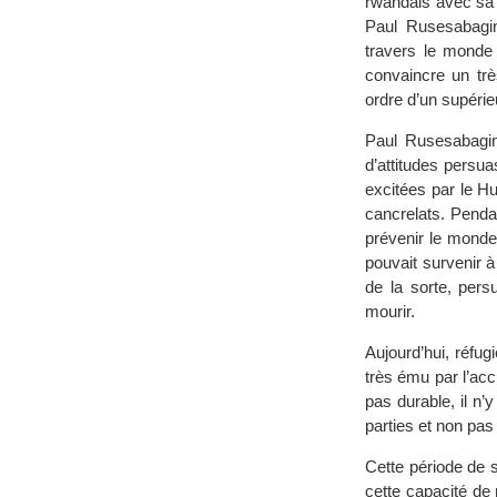
rwandais avec sa t
Paul Rusesabagin
travers le monde 
convaincre un trè
ordre d’un supérieu
Paul Rusesabagi
d’attitudes persua
excitées par le H
cancrelats. Pendan
prévenir le monde
pouvait survenir à
de la sorte, persu
mourir.
Aujourd’hui, réfu
très ému par l’acc
pas durable, il n’
parties et non pas 
Cette période de s
cette capacité de 