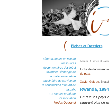
Fiches et Dossiers
Irénées.net est un site de
Accueil
Fiches et Dossi
ressources
documentaires destiné à
Fiche de document
favoriser l’échange de
de paix.
connaissances et de
savoir faire au service de
Xavier Guigue
, Bruxe
la construction d’un art de
Rwanda, 1994
la paix.
Ce site est porté par
Ce que les pays oc
l’association
sauvant plus de mi
Modus Operandi