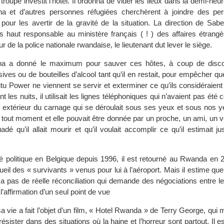
roupe investit l’hôtel. Il ordonna de vider les lieux dans la demi-heure
a et d’autres personnes réfugiées cherchèrent à joindre des per
pour les avertir de la gravité de la situation. La direction de Sab
s haut responsable au ministère français ( ! ) des affaires étrang
r de la police nationale rwandaise, le lieutenant dut lever le siège.
na a donné le maximum pour sauver ces hôtes, à coup de discou
sives ou de bouteilles d’alcool tant qu’il en restait, pour empêcher q
utu Power ne viennent se servir et exterminer ce qu’ils considéraie
t les nuits, il utilisait les lignes téléphoniques qui n’avaient pas été
 extérieur du carnage qui se déroulait sous ses yeux et sous nos y
 tout moment et elle pouvait être donnée par un proche, un ami, un voi
adé qu’il allait mourir et qu’il voulait accomplir ce qu’il estimait j
gié politique en Belgique depuis 1996, il est retourné au Rwanda en 
ueil des « survivants » venus pour lui à l’aéroport. Mais il estime que 
y a pas de réelle réconciliation qui demande des négociations entre le
l’affirmation d’un seul point de vue
a vie a fait l’objet d’un film, « Hotel Rwanda » de Terry George, qui 
résister dans des situations où la haine et l’horreur sont partout. Il 