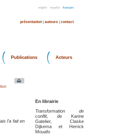
english
español
français
présentation
|
auteurs
|
contact
Publications
Acteurs
tion
En librairie
Transformation de
conflit
, de Karine
s l’a fait en
Gatelier, Claske
Dijkema et Herrick
Mouafo