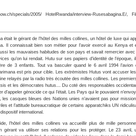
ow.ch/specials/2005/ HotelRwanda/interview-Rusesabagina.E/, F
était le gérant de l’hôtel des milles collines, un hôtel de luxe qui app
 Il connaissait bien son métier pour l’avoir exercé au Kenya et e
aussi les mauvaises habitudes de son pays et savait remercier avec
ervices qu’on lui rendait. Hutu sur ses papiers d’identité de l’époque, 
ère de 3 enfants. Tout va basculer quand le 6 avril 1994 l’avion 
rimana est pris pour cible. Les extrémistes Hutus vont accuser les
ine relayés par la radio très écoutée des milles collines. Les premi
 tutsis et les démocrates hutus… Du coté des responsables occidenta
er d’appeler génocide ce qui l’était. Les Pays qui le pouvaient n’envo
s, les casques bleues des Nations unies n’avaient pas pour mission
iles et l’attitude bureaucratique de certains apparatchiks UN ridiculisa
 dispositif international.
de, l’hôtel des milles collines va accueillir plus de mille personn
gérant va utiliser ses relations pour les protéger. Le 23 avril, u