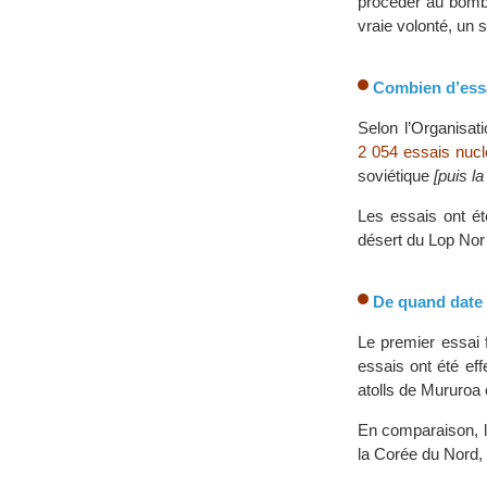
procéder au bomba
vraie volonté, un 
Combien d’essa
Selon l’Organisat
2 054 essais nucl
soviétique
[puis l
Les essais ont ét
désert du Lop Nor 
De quand date l
Le premier essai 
essais ont été ef
atolls de Mururoa
En comparaison, le
la Corée du Nord, 