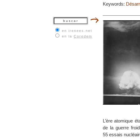
Keywords:
Désarm
en irenees.net
en la
Coredem
L’ère atomique ét
de la guerre fro
55 essais nucléai