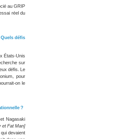
socié au GRIP
 essai réel du
 Quels défis
x États-Unis
echerche sur
eux défis. Le
tonium, pour
ourrait-on le
tionnelle ?
et Nagasaki
oy et Fat Man]
 qui devaient