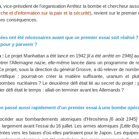
n
, vice-président de l’organisation Arrêtez la bombe et chercheur as
he et d’information sur la paix et la sécurité)
, revient sur le premier
t ses conséquences.
es ont été nécessaires avant que ce premier essai soit réalisé ?
 pour y parvenir ?
 :
Le projet Manhattan a été lancé en 1942
[il a été arrêté en 1946]
au
ntrer l’Allemagne nazie, elle-même lancée dans un programme de r
e projet, sous la direction du général Grosve, a dû relever de nombr
entifique : pourrait-on créer la matière suffisante, uranium et plu
 bombes nucléaires ? Le deuxième défi était lié au secret du projet : p
er défi était le temps : allait-on terminer avant les Allemands ?
 passé aussi rapidement d’un premier essai à une bombe opéra
procéder aux bombardements atomiques d’Hiroshima
[6 août 1945]
e largement avant l’essai du 16 juillet. Les armes atomiques
[Little B
férées vers les bases d’où elles partiraient pour le Japon. Les équipes