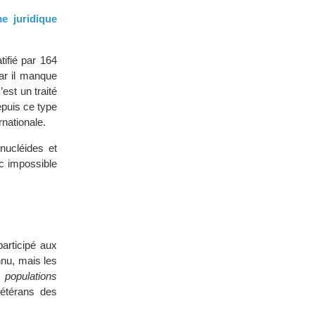
e juridique
tifié par 164
ar il manque
’est un traité
epuis ce type
rnationale.
nucléides et
nc impossible
articipé aux
nu, mais les
 populations
étérans des