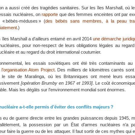
n a aussi créé des tragédies sanitaires. Sur les îles Marshall, où l
essais nucléaires, on
rapporte
que des femmes enceintes ont par e
 « bébés-méduses » (
des bébés sans membres, à la peau tran
iatement
.)
îles Marshall a d’ailleurs entamé en avril 2014
une démarche juridiq
ucléaires, pour non-respect de leurs obligations légales au regard 
ucléaire et au regard du droit international coutumier.
ronnemental, les essais soviétiques ont été très contaminants au
e
l’organisation Atom Project
. Des milliers de kilomètres carrés sont i
 le site de Maralinga, où les Britanniques ont mené leurs essais
ssivement
[opération Brumby en 1967 et 1993]
. Le coût économique
frable. Mais les dégâts sur l’environnement mondial sont énormes.
ucléaire a-t-elle permis d’éviter des conflits majeurs ?
pas eu de guerre directe entre les grandes puissances depuis 1945, 
arallèlement, la possession par un État d’armes nucléaires n’a
eur faire la guerre ou de les attaquer. Il faut sortir de ces mythes qui