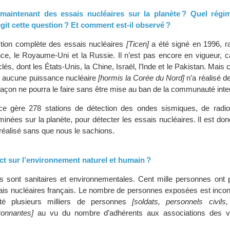
maintenant des essais nucléaires sur la planète ? Quel régim
égit cette question ? Et comment est-il observé ?
diction complète des essais nucléaires
[Ticen]
a été signé en 1996, ra
nce, le Royaume-Uni et la Russie. Il n’est pas encore en vigueur, c
és, dont les États-Unis, la Chine, Israël, l’Inde et le Pakistan. Mais c
ar aucune puissance nucléaire
[hormis la Corée du Nord]
n’a réalisé d
 façon ne pourra le faire sans être mise au ban de la communauté inte
tice gère 278 stations de détection des ondes sismiques, de radio
minées sur la planète, pour détecter les essais nucléaires. Il est do
t réalisé sans que nous le sachions.
ct sur l’environnement naturel et humain ?
sont sanitaires et environnementales. Cent mille personnes ont p
s nucléaires français. Le nombre de personnes exposées est incon
cté plusieurs milliers de personnes
[soldats, personnels civils,
ronnantes]
au vu du nombre d’adhérents aux associations des v