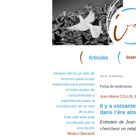
Articulos
Inst
Irenees.net es un sitio de
Inicio
Articulos
recursos para la paz
elaborado para promover
Ficha de testimonio
el intercambio de
conocimientos y
Jean-Marie COLLIN
,
experiencias para la
Il y a soixant
construcción de un arte
dans l’ère at
de la paz.
Este sitio web está
Entretien de Jean-
coordinado por la
asociación
chercheur en relat
Modus Operandi