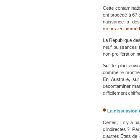
Cette contaminatio
ont procédé à 67 
naissance à des
mourraient imméd
La République des 
neuf puissances n
non-prolifération n
Sur le plan envi
comme le montr
En Australie, sur
décontaminer ma
difficilement chif
La dissuasion n
Certes, il n’y a 
d’indirectes ? P
d’autres États de l