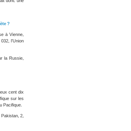
ait donc une
ète ?
se à Vienne,
 032, l’Union
r la Russie,
Deux cent dix
fique sur les
u Pacifique.
 Pakistan, 2,