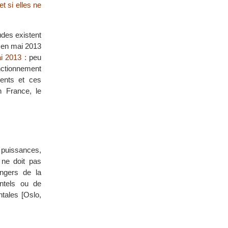
t si elles ne
udes existent
n en mai 2013
i 2013 :
peu
nctionnement
dents et ces
n France, le
s puissances,
ne doit pas
ngers de la
entels ou de
tales [Oslo,