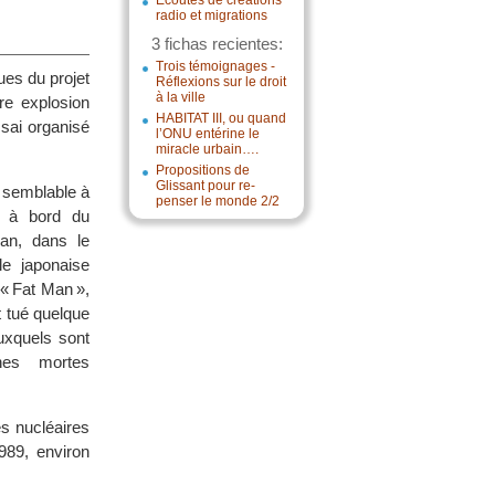
Écoutes de créations
radio et migrations
3 fichas recientes:
Trois témoignages -
ques du projet
Réflexions sur le droit
à la ville
re explosion
HABITAT III, ou quand
sai organisé
l’ONU entérine le
miracle urbain….
Propositions de
Glissant pour re-
», semblable à
penser le monde 2/2
e à bord du
ian, dans le
le japonaise
« Fat Man »,
t tué quelque
uxquels sont
nes mortes
es nucléaires
989, environ