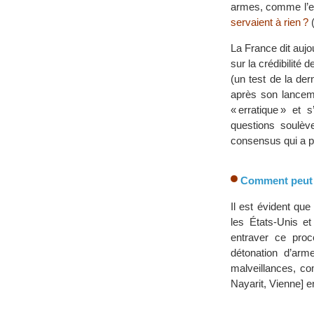
armes, comme l’e
servaient à rien ?
(
La France dit aujo
sur la crédibilité
(un test de la de
après son lanceme
« erratique » et 
questions soulève
consensus qui a pu
Comment peut 
Il est évident qu
les États-Unis e
entraver ce proc
détonation d’arm
malveillances, co
Nayarit, Vienne] e