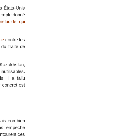
es États-Unis
xemple donné
slucide qui
ue
contre les
du traité de
 Kazakhstan,
nutilisables.
, il a fallu
 concret est
mais combien
 pas empêché
 entourent ces