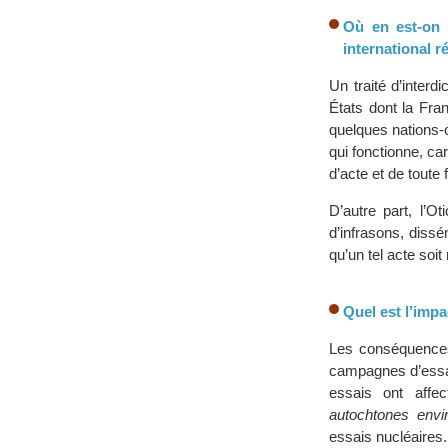
Où en est-on 
international r
Un traité d’inter
États dont la Fra
quelques nations-cl
qui fonctionne, c
d’acte et de toute
D’autre part, l’O
d’infrasons, dissé
qu’un tel acte soi
Quel est l’impa
Les conséquences 
campagnes d’essai
essais ont affe
autochtones envi
essais nucléaires.