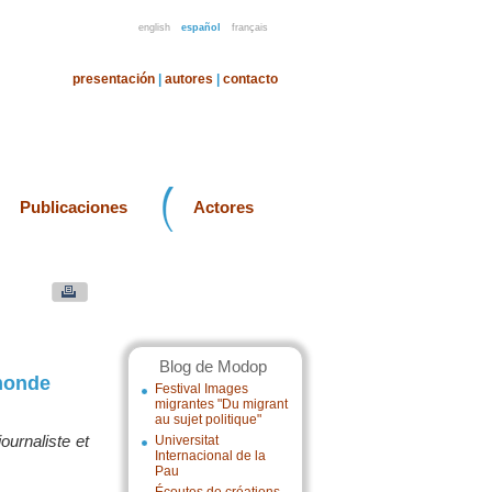
english
español
français
presentación
|
autores
|
contacto
Publicaciones
Actores
Blog de Modop
 monde
Festival Images
migrantes "Du migrant
au sujet politique"
ournaliste et
Universitat
Internacional de la
Pau