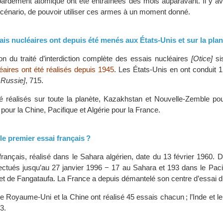
rdement atomique ont été entraînées des mois auparavant. Il y av
scénario, de pouvoir utiliser ces armes à un moment donné.
is nucléaires ont depuis été menés aux États-Unis et sur la plan
ion du traité d’interdiction complète des essais nucléaires
[Otice]
si
éaires ont été réalisés depuis 1945
. Les États-Unis en ont conduit 1
a Russie]
, 715.
é réalisés sur toute la planète, Kazakhstan et Nouvelle-Zemble pou
pour la Chine, Pacifique et Algérie pour la France.
e premier essai français ?
français, réalisé dans le Sahara algérien, date du 13 février 1960. 
fectués jusqu’au 27 janvier 1996 − 17 au Sahara et 193 dans le Paci
 et de Fangataufa. La France a depuis démantelé son centre d’essai d
 Royaume-Uni et la Chine ont réalisé 45 essais chacun ; l’Inde et le
3.