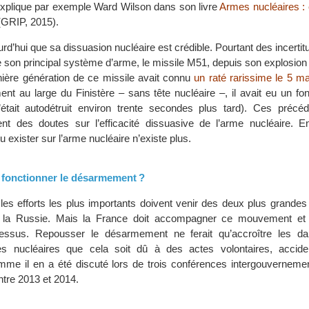
xplique par exemple Ward Wilson dans son livre
Armes nucléaires : e
GRIP, 2015).
urd’hui que sa dissuasion nucléaire est crédible. Pourtant des incertit
 de son principal système d’arme, le missile M51, depuis son explosio
rnière génération de ce missile avait connu
un raté rarissime le 5 ma
nt au large du Finistère – sans tête nucléaire –, il avait eu un fo
s’était autodétruit environ trente secondes plus tard). Ces précé
nt des doutes sur l’efficacité dissuasive de l’arme nucléaire. E
 exister sur l’arme nucléaire n’existe plus.
fonctionner le désarmement ?
e les efforts les plus importants doivent venir des deux plus grande
t la Russie. Mais la France doit accompagner ce mouvement et 
essus. Repousser le désarmement ne ferait qu’accroître les da
es nucléaires que cela soit dû à des actes volontaires, accid
mme il en a été discuté lors de trois conférences intergouvernemen
ntre 2013 et 2014.