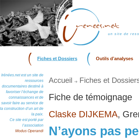
un site de res
Fiches et Dossiers
Outils d’analyses
Irénées.net est un site de
Accueil
Fiches et Dossier
ressources
documentaires destiné à
favoriser l’échange de
Fiche de témoignage
connaissances et de
savoir faire au service de
la construction d’un art de
Claske DIJKEMA
, Gre
la paix.
Ce site est porté par
l’association
N’ayons pas peu
Modus Operandi