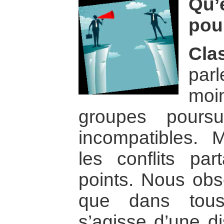
Qu’
pou
Cla
parl
moi
groupes poursu
incompatibles. M
les conflits pa
points. Nous obs
que dans tous 
s’agisse d’une d