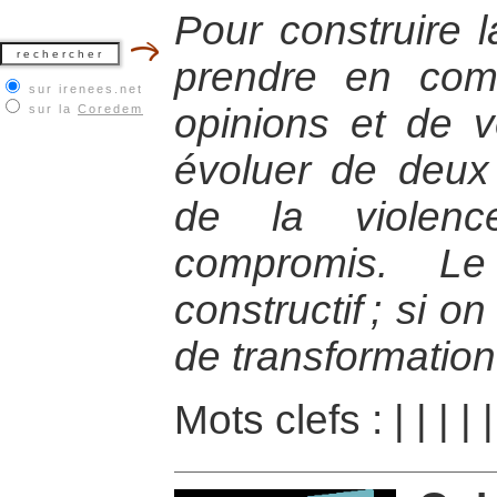
Pour construire l
prendre en comp
sur irenees.net
opinions et de v
sur la
Coredem
évoluer de deux 
de la violenc
compromis. Le
constructif ; si 
de transformation
Mots clefs :
|
|
|
|