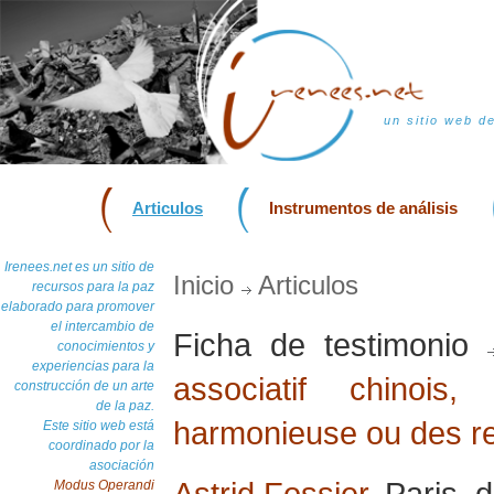
un sitio web d
Articulos
Instrumentos de análisis
Irenees.net es un sitio de
Inicio
Articulos
recursos para la paz
elaborado para promover
el intercambio de
Ficha de testimonio
conocimientos y
experiencias para la
associatif chinoi
construcción de un arte
de la paz.
harmonieuse ou des re
Este sitio web está
coordinado por la
asociación
Astrid Fossier
, Paris,
Modus Operandi