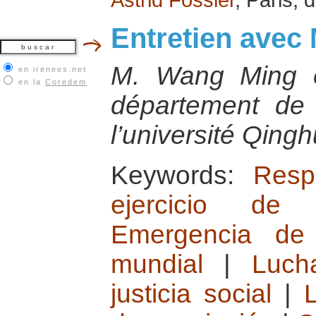
Entretien avec
M. Wang Ming es
en irenees.net
en la
Coredem
département de 
l’université Qingh
Keywords:
Resp
ejercicio de 
Emergencia de 
mundial
|
Luch
justicia social
|