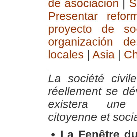
de asociación
|
S
Presentar refo
proyecto de so
organización de
locales
|
Asia
|
Ch
La société civil
réellement se dév
existera une 
citoyenne et socia
La Fenêtre du