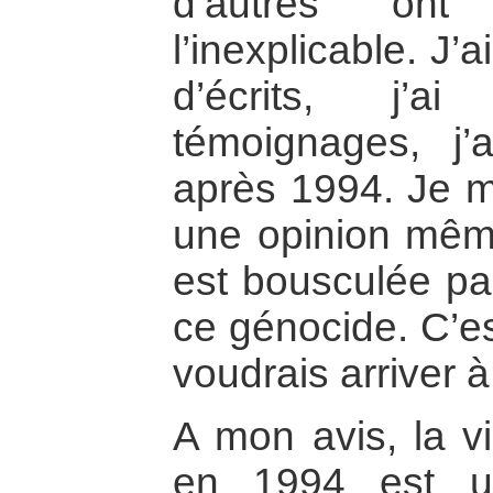
d’autres ont 
l’inexplicable. J’
d’écrits, j’a
témoignages, j
après 1994. Je m
une opinion même
est bousculée par
ce génocide. C’es
voudrais arriver à
A mon avis, la v
en 1994 est u