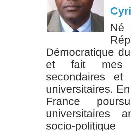
Cyri
Né 
Rép
Démocratique du 
et fait mes é
secondaires et 
universitaires. En
France pours
universitaires a
socio-politi