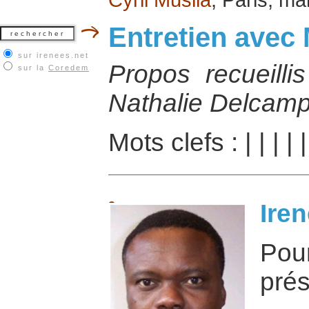
Entretien avec
sur irenees.net
Propos recueilli
sur la
Coredem
Nathalie Delcamp
Mots clefs :
|
|
|
|
Iren
Po
prés