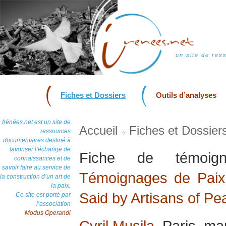
un site de res
Fiches et Dossiers
Outils d’analyses
Irénées.net est un site de
Accueil
Fiches et Dossier
ressources
documentaires destiné à
favoriser l’échange de
Fiche de témoi
connaissances et de
savoir faire au service de
Témoignages de Paix 
la construction d’un art de
la paix.
Said by Artisans of Pe
Ce site est porté par
l’association
Modus Operandi
Cyril Musila
, Paris, m