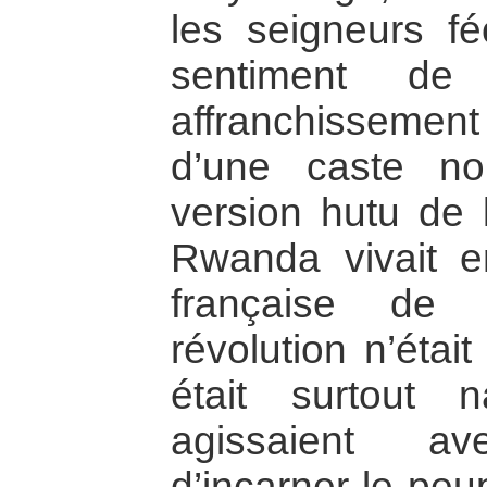
les seigneurs fé
sentiment de 
affranchisseme
d’une caste nob
version hutu de l
Rwanda vivait e
française de 
révolution n’étai
était surtout 
agissaient av
d’incarner le peup