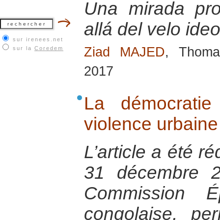
Una mirada pro
allá del velo ide
sur irenees.net
Ziad MAJED
, Thoma
sur la
Coredem
2017
La démocratie
violence urbain
L’article a été r
31 décembre 2
Commission Ép
congolaise, per