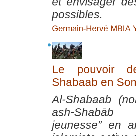
et envisager de
possibles.
Germain-Hervé MBIA
Le pouvoir d
Shabaab en Som
Al-Shabaab (no
ash-Shabāb a
jeunesse” en a