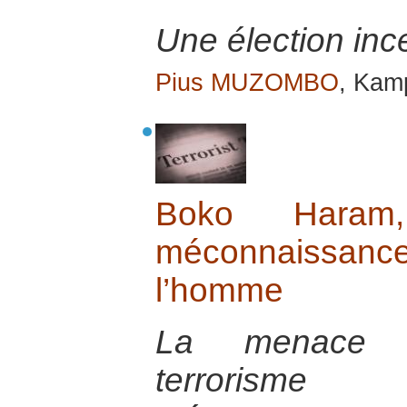
Une élection ince
Pius MUZOMBO
, Kamp
Boko Haram, 
méconnaissan
l’homme
La menace c
terrorisme p