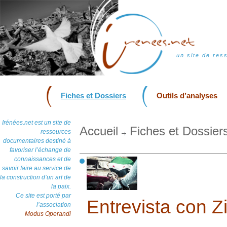
un site de res
Fiches et Dossiers
Outils d’analyses
Irénées.net est un site de
Accueil
Fiches et Dossier
ressources
documentaires destiné à
favoriser l’échange de
connaissances et de
savoir faire au service de
la construction d’un art de
la paix.
Ce site est porté par
Entrevista con Z
l’association
Modus Operandi