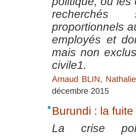
politique, où le
recherchés 
proportionnels 
employés et don
mais non exclusi
civile1.
Arnaud BLIN
,
Nathali
décembre 2015
Burundi : la fuit
La crise poli