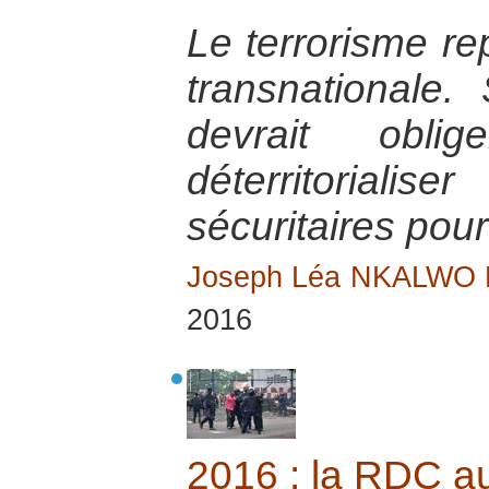
Le terrorisme r
transnationale. S
devrait obl
déterritorial
sécuritaires pour
Joseph Léa NKALWO
2016
2016 : la RDC au