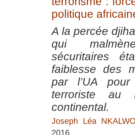
terrorisme : forc
politique africai
A la percée djih
qui malmèn
sécuritaires ét
faiblesse des 
par l’UA pour
terroriste au
continental.
Joseph Léa NKALW
2016