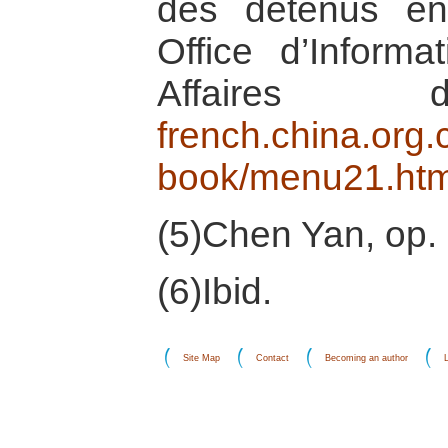
des détenus en
Office d’Inform
Affaires d’
french.china.org.c
book/menu21.ht
(5)Chen Yan, op. 
(6)Ibid.
Site Map
Contact
Becoming an author