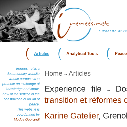
a website of r
Articles
Analytical Tools
Peace
Irenees.net is a
Home
Articles
documentary website
whose purpose is to
promote an exchange of
Experience file
Dos
knowledge and know-
how at the service of the
transition et réformes 
construction of an Art of
peace.
This website is
Karine Gatelier
, Greno
coordinated by
Modus Operandi