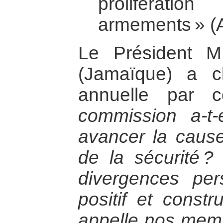
proliférati
armements » (A
Le Président M
(Jamaïque) a cl
annuelle par
commission a-t-
avancer la caus
de la sécurité ?
divergences pers
positif et constr
appelle nos mem