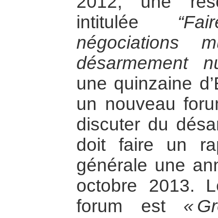
2012, une réso
intitulée
“Fa
négociations mu
désarmement nuc
une quinzaine d’É
un nouveau foru
discuter du désa
doit faire un r
générale une ann
octobre 2013. 
forum est
« G