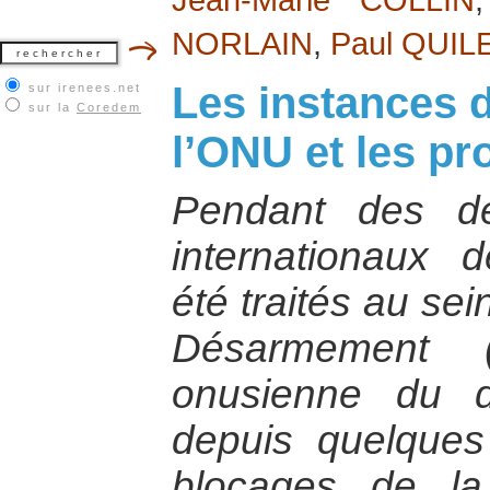
NORLAIN
,
Paul QUIL
Les instances
sur irenees.net
sur la
Coredem
l’ONU et les p
Pendant des dé
internationaux
été traités au se
Désarmement (p
onusienne du d
depuis quelques
blocages de l