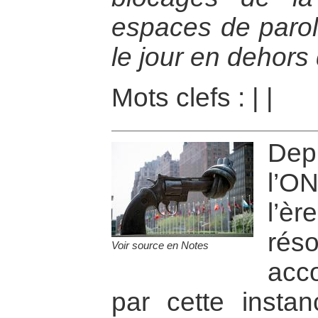
espaces de parole
le jour en dehors
Mots clefs :
|
|
Dep
l’O
l’è
rés
Voir source en Notes
acc
par cette instan