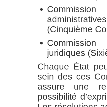
Commissio
administrati
(Cinquième Co
Commissio
juridiques (Si
Chaque État peu
sein des ces Com
assure une rep
possibilité d’exp
Les résolutions a