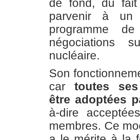
de fond, du fait 
parvenir à un
programme de t
négociations 
nucléaire.
Son fonctionnemen
car
toutes ses
être adoptées 
à-dire acceptée
membres. Ce mod
a le mérite à la f