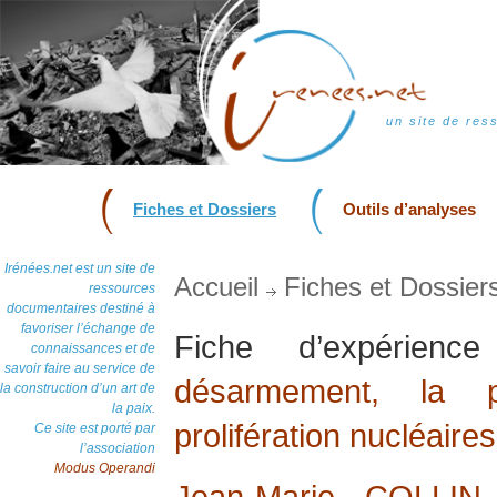
un site de res
Fiches et Dossiers
Outils d’analyses
Irénées.net est un site de
Accueil
Fiches et Dossier
ressources
documentaires destiné à
favoriser l’échange de
Fiche d’expérien
connaissances et de
savoir faire au service de
désarmement, la p
la construction d’un art de
la paix.
prolifération nucléaires
Ce site est porté par
l’association
Modus Operandi
Jean-Marie COLLIN