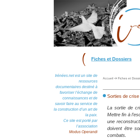
Fiches et Dossiers
Irénées.net est un site de
Accueil
Fiches et Dossi
ressources
documentaires destiné à
favoriser l’échange de
Sorties de crise
connaissances et de
savoir faire au service de
La sortie de cr
la construction d’un art de
Mettre fin à l’e
la paix.
Ce site est porté par
une reconstructi
l’association
doivent être s
Modus Operandi
combats.