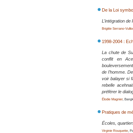
De la Loi symbo
L’intégration de
Brigitte Serrano-Vulli
1998-2004 : Ech
La chute de Suh
conflit en Ac
bouleversement a
de l’homme. Des
voir balayer si
rebelle acehna
préférer le dial
Élodie Magnier
, Bang
Pratiques de méd
Écoles, quartiers
Virginie Rouquette
, P