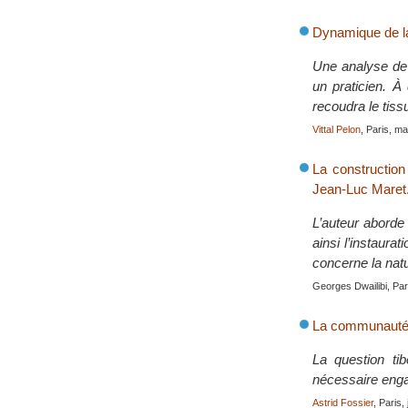
Dynamique de la
Une analyse de
un praticien. À
recoudra le tissu
Vittal Pelon
, Paris, m
La construction
Jean-Luc Maret
L’auteur aborde
ainsi l’instaura
concerne la natu
Georges Dwailibi, Pari
La communauté in
La question tib
nécessaire engag
Astrid Fossier
, Paris,