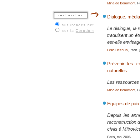
Mina de Beaumont
, P
Dialogue, médiat
sur irenees.net
Le dialogue, la 
sur la
Coredem
traduisent un ét
est-elle envisag
Leïla Deshuis
, Paris, 
Prévenir les co
naturelles
Les ressources n
Mina de Beaumont
, P
Equipes de paix
Depuis les anné
reconstruction d
civils à Mitrovi
Paris, mai 2006