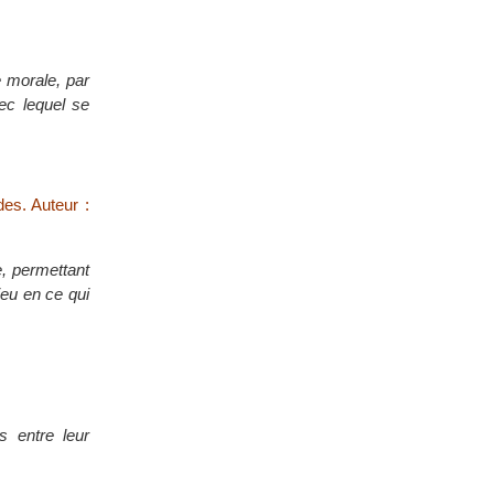
 morale, par
vec lequel se
es. Auteur :
e, permettant
ieu en ce qui
s entre leur