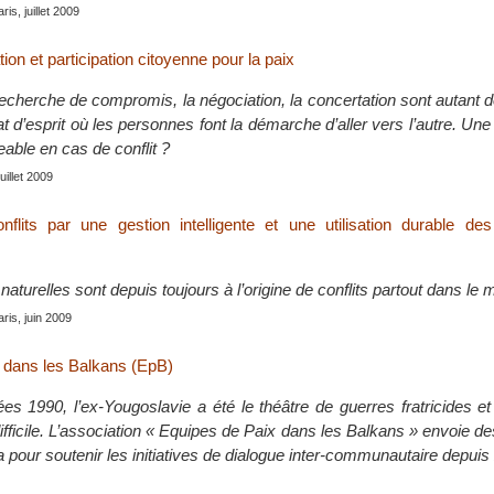
aris, juillet 2009
ion et participation citoyenne pour la paix
recherche de compromis, la négociation, la concertation sont autant 
at d’esprit où les personnes font la démarche d’aller vers l’autre. Une 
eable en cas de conflit ?
juillet 2009
nflits par une gestion intelligente et une utilisation durable de
aturelles sont depuis toujours à l’origine de conflits partout dans le
aris, juin 2009
 dans les Balkans (EpB)
es 1990, l’ex-Yougoslavie a été le théâtre de guerres fratricides e
ifficile. L’association « Equipes de Paix dans les Balkans » envoie de
ca pour soutenir les initiatives de dialogue inter-communautaire depui