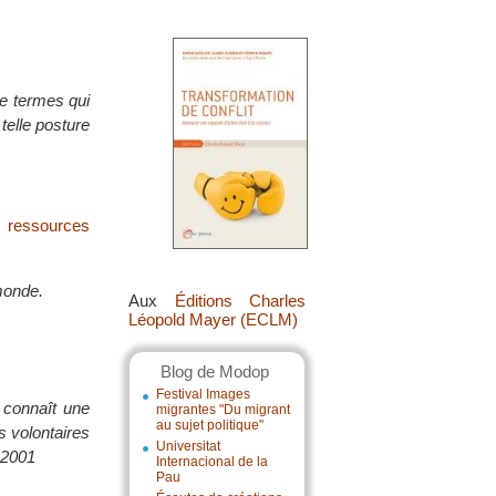
de termes qui
telle posture
s ressources
 monde.
Aux
Éditions Charles
Léopold Mayer (ECLM)
Blog de Modop
Festival Images
t connaît une
migrantes "Du migrant
au sujet politique"
s volontaires
Universitat
s 2001
Internacional de la
Pau