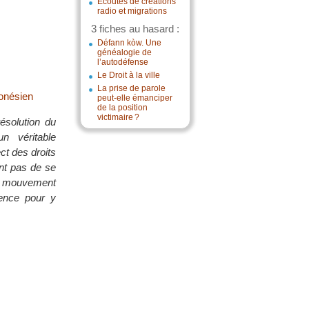
Écoutes de créations
radio et migrations
3 fiches au hasard :
Défann kòw. Une
généalogie de
l’autodéfense
Le Droit à la ville
La prise de parole
onésien
peut-elle émanciper
de la position
victimaire ?
ésolution du
n véritable
ct des droits
nt pas de se
le mouvement
lence pour y