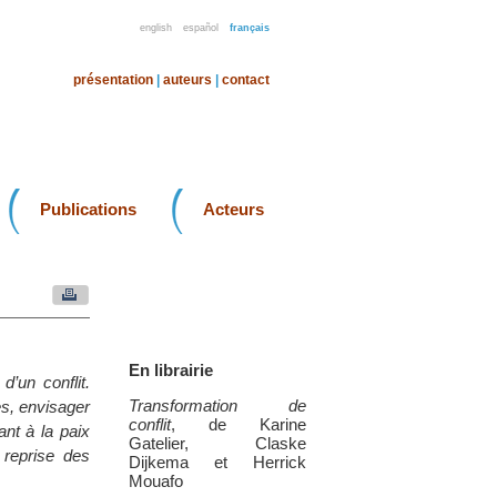
english
español
français
présentation
|
auteurs
|
contact
Publications
Acteurs
En librairie
’un conflit.
Transformation de
es, envisager
conflit
, de Karine
ant à la paix
Gatelier, Claske
 reprise des
Dijkema et Herrick
Mouafo