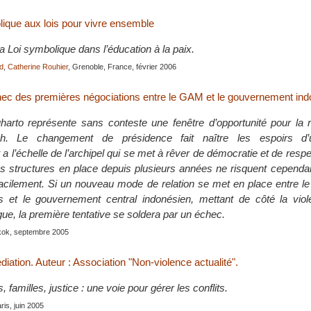
lique aux lois pour vivre ensemble
 la Loi symbolique dans l’éducation à la paix.
od
,
Catherine Rouhier
, Grenoble, France, février 2006
ec des premières négociations entre le GAM et le gouvernement ind
arto représente sans conteste une fenêtre d’opportunité pour la r
eh. Le changement de présidence fait naître les espoirs d’u
 l’échelle de l’archipel qui se met à rêver de démocratie et de respe
 structures en place depuis plusieurs années ne risquent cependa
 facilement. Si un nouveau mode de relation se met en place entre 
is et le gouvernement central indonésien, mettant de côté la vio
ogue, la première tentative se soldera par un échec.
kok, septembre 2005
iation. Auteur : Association "Non-violence actualité".
, familles, justice : une voie pour gérer les conflits.
aris, juin 2005