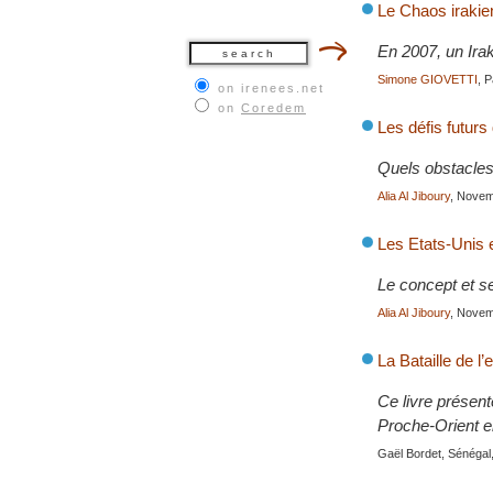
Le Chaos irakie
En 2007, un Ira
Simone GIOVETTI
, 
on irenees.net
on
Coredem
Les défis futurs
Quels obstacles 
Alia Al Jiboury
, Nove
Les Etats-Unis e
Le concept et 
Alia Al Jiboury
, Nove
La Bataille de l
Ce livre présent
Proche-Orient en
Gaël Bordet, Sénégal,