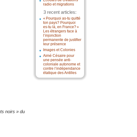
Écoutes de créations
radio et migrations
3 recent articles:
« Pourquoi as-tu quitté
ton pays? Pourquoi
es-tu là, en France? »
Les étrangers face à
l’injonction
permanente de justifier
leur présence
Images et Colonies
Aimé Césaire pour
une pensée anti-
coloniale autonome et
contre l’indépendance
étatique des Antilles
ts noirs » du