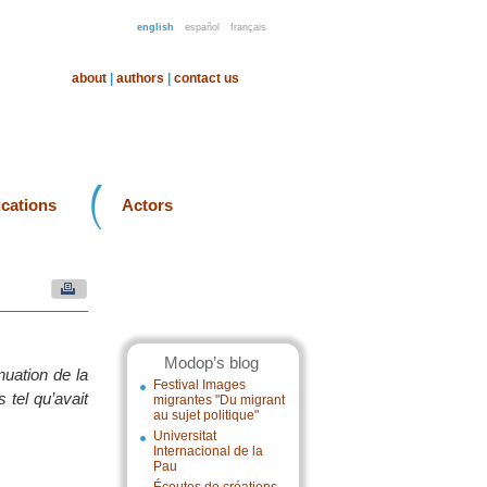
english
español
français
about
|
authors
|
contact us
ications
Actors
Modop’s blog
nuation de la
Festival Images
 tel qu’avait
migrantes "Du migrant
au sujet politique"
Universitat
Internacional de la
Pau