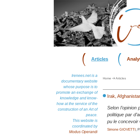
Articles
Analyt
Irenees.net is a
Home
Articles
documentary website
whose purpose is to
promote an exchange of
Irak, Afghanista
knowledge and know-
how at the service of the
Selon l’opinion 
construction of an Art of
politique par d’
peace.
This website is
pu le concevoi
coordinated by
Simone GIOVETTI
, P
Modus Operandi