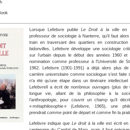
h
Book
Lorsque Lefebvre publie
Le Droit à la ville
en 1
professeur de sociologie à Nanterre, qu’il faut alors
train en traversant des quartiers en construction
bidonvilles. Lefebvre développe une sociologie crit
sur l’urbain depuis le début des années 1960 et
nomination comme professeur à l’Université de S
1962. Lefebvre (1901-1991) a déjà alors plus de
carrière universitaire comme sociologue s’est faite s
n’a été qu’une étape dans un itinéraire intellectuel 
LefebvreIl a écrit de nombreux ouvrages (plus de
longue vie, allant de la philosophie à la soci
l’anthropologie, pour couvrir un champ qu’il déc
« métaphilosophie » (Lefebvre, 1965), une phil
prendrait comme point de départ et comme fin la prati
Lefebvre indique que
Le droit à la ville
est écrit en 
centenaire du
Capital
de Marx, mais il faut préciser