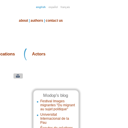
english
español
français
about
|
authors
|
contact us
ications
Actors
Modop’s blog
Festival Images
migrantes "Du migrant
au sujet politique"
Universitat
Internacional de la
Pau