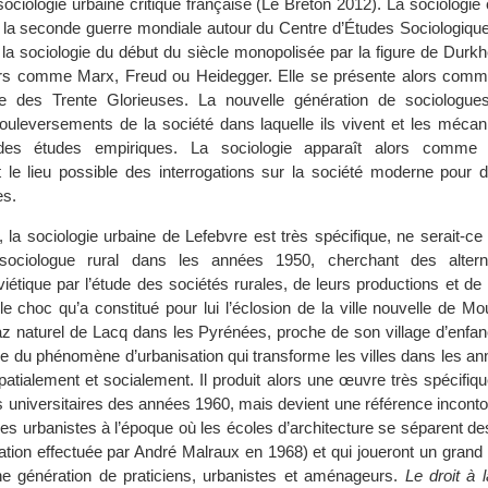
sociologie urbaine critique française (Le Breton 2012). La sociologie c
la seconde guerre mondiale autour du Centre d’Études Sociologique
e la sociologie du début du siècle monopolisée par la figure de Durk
eurs comme Marx, Freud ou Heidegger. Elle se présente alors comm
ce des Trente Glorieuses. La nouvelle génération de sociologu
uleversements de la société dans laquelle ils vivent et les mécan
 des études empiriques. La sociologie apparaît alors comm
 le lieu possible des interrogations sur la société moderne pour
es.
la sociologie urbaine de Lefebvre est très spécifique, ne serait-ce 
sociologue rural dans les années 1950, cherchant des altern
oviétique par l’étude des sociétés rurales, de leurs productions et d
le choc qu’a constitué pour lui l’éclosion de la ville nouvelle de Mo
 gaz naturel de Lacq dans les Pyrénées, proche de son village d’enfa
nce du phénomène d’urbanisation qui transforme les villes dans les a
spatialement et socialement. Il produit alors une œuvre très spécifiq
es universitaires des années 1960, mais devient une référence incont
 les urbanistes à l’époque où les écoles d’architecture se séparent d
ation effectuée par André Malraux en 1968) et qui joueront un grand
ne génération de praticiens, urbanistes et aménageurs.
Le droit à l