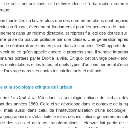
de ses contradictions, et Lefebvre identifie l’urbanisation comme
ntaux.
urd’hui le Droit à la ville alors que des commémorations sont organi
volution Russe, événement fondamental pour les penseurs de toute
ssement dans un régime dictatorial et répressif a jeté des doutes su
me prise du pouvoir politique par une classe. Une génération après
que le néolibéralisme mis en place dans les années 1980 apporte d
’avenir de ce qu’on appelle encore le progressisme, il semble important
nnaires portées par le Droit à la ville. En quoi cet ouvrage peut-il enc
es contestations et les luttes, et quels types d’actions permet-il d’env
r l’ouvrage dans ses contextes intellectuels et militants.
lle et la sociologie critique de l’urbain
scrire
Le Droit à la Ville
dans la sociologie critique de l’urbain dé
ant des années 1960. Celle-ci se développe dans le contexte de la ru
 mais aussi dans celui de l’institutionnalisation d’une sociologie 
la géographie qui s’était faite le relais des institutions gouvernement
e des villes et de leurs transformations. Lefebvre fait partie de c