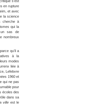
ritique s’est
s en rupture
heim, et avec
e la science
es cherche à
ismes qui la
e un sas de
 de nombreux
parce qu’il a
atives à la
e leurs modes
urrenx liée à
nce, Lefebvre
nnées 1960 et
ue qui ne pas
ournable pour
es écoles des
 rôle dans sa
a ville
est le