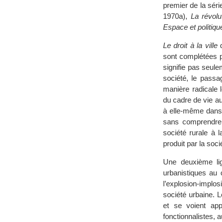
premier de la sér
1970a),
La révolu
Espace et politiqu
Le droit à la ville
d
sont complétées p
signifie pas seule
société, le passa
manière radicale 
du cadre de vie au
à elle-même dans 
sans comprendre 
société rurale à
produit par la soci
Une deuxième lig
urbanistiques au 
l’explosion-implo
société urbaine. 
et se voient ap
fonctionnalistes,