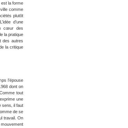
 est la forme
a ville comme
iétés plutôt
L’idée d’une
au cœur des
de la pratique
t des autres
e la critique
emps l’épouse
1968 dont on
. Comme tout
 » exprime une
sens, il faut
l’homme de se
l travail. On
me mouvement