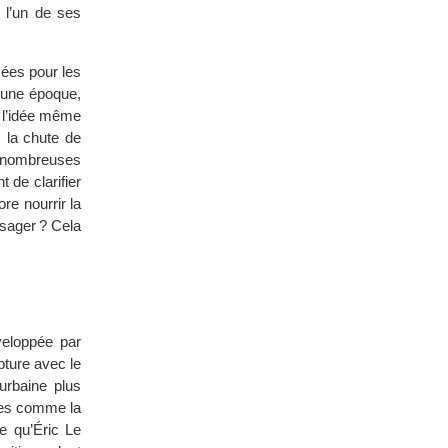
 l’un de ses
sées pour les
 une époque,
r l’idée même
 la chute de
e nombreuses
 de clarifier
ore nourrir la
isager ? Cela
veloppée par
pture avec le
urbaine plus
ales comme la
e qu’Éric Le