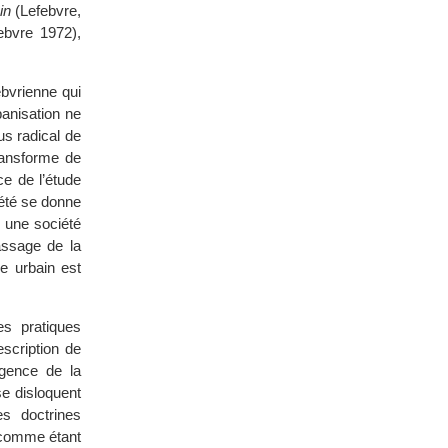
in
(Lefebvre,
ebvre 1972),
ebvrienne qui
anisation ne
us radical de
transforme de
e de l’étude
iété se donne
e une société
assage de la
e urbain est
es pratiques
scription de
ergence de la
se disloquent
s doctrines
 comme étant