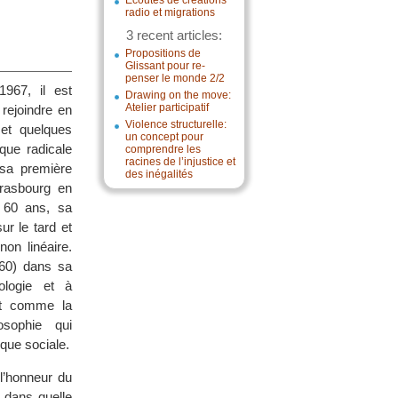
Écoutes de créations
radio et migrations
3 recent articles:
Propositions de
Glissant pour re-
penser le monde 2/2
967, il est
Drawing on the move:
Atelier participatif
 rejoindre en
Violence structurelle:
 et quelques
un concept pour
ique radicale
comprendre les
racines de l’injustice et
 sa première
des inégalités
trasbourg en
 60 ans, sa
ur le tard et
non linéaire.
 60) dans sa
ologie et à
rit comme la
osophie qui
que sociale.
l’honneur du
 dans quelle