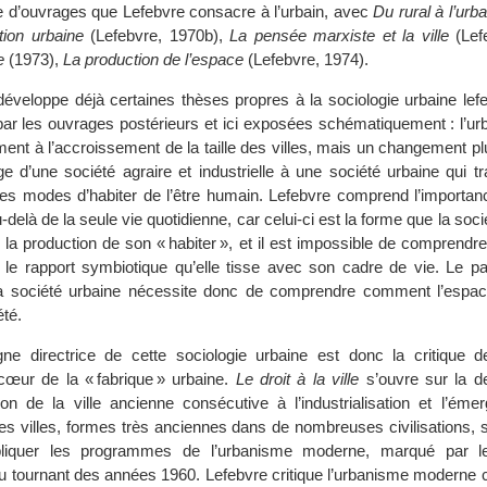
ie d’ouvrages que Lefebvre consacre à l’urbain, avec
Du rural à l’urba
tion urbaine
(Lefebvre, 1970b),
La pensée marxiste et la ville
(Lef
e
(1973),
La production de l’espace
(Lefebvre, 1974).
éveloppe déjà certaines thèses propres à la sociologie urbaine lef
ar les ouvrages postérieurs et ici exposées schématiquement : l’urb
ment à l’accroissement de la taille des villes, mais un changement pl
ge d’une société agraire et industrielle à une société urbaine qui 
les modes d’habiter de l’être humain. Lefebvre comprend l’importanc
-delà de la seule vie quotidienne, car celui-ci est la forme que la soc
la production de son « habiter », et il est impossible de comprendr
le rapport symbiotique qu’elle tisse avec son cadre de vie. Le p
 la société urbaine nécessite donc de comprendre comment l’espac
été.
ne directrice de cette sociologie urbaine est donc la critique d
cœur de la « fabrique » urbaine.
Le droit à la ville
s’ouvre sur la de
sion de la ville ancienne consécutive à l’industrialisation et l’ém
Les villes, formes très anciennes dans de nombreuses civilisations, 
pliquer les programmes de l’urbanisme moderne, marqué par le
 au tournant des années 1960. Lefebvre critique l’urbanisme moderne