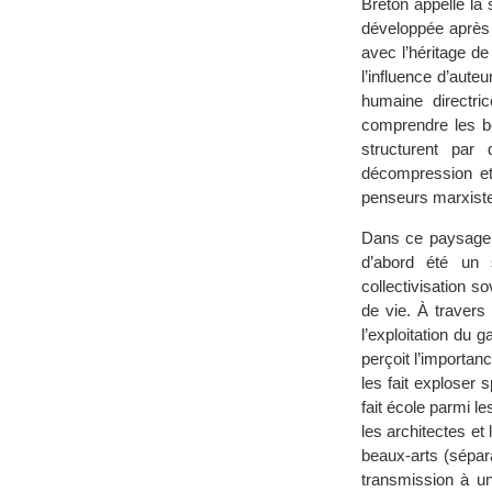
Breton appelle la 
développée après 
avec l’héritage d
l’influence d’aut
humaine directri
comprendre les bo
structurent par
décompression et
penseurs marxist
Dans ce paysage, 
d’abord été un 
collectivisation s
de vie. À travers 
l’exploitation du
perçoit l’importa
les fait exploser 
fait école parmi l
les architectes et
beaux-arts (sépar
transmission à u