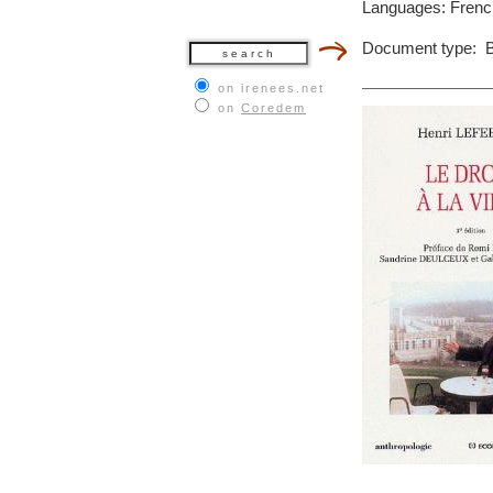
Languages: Frenc
Document type: 
on irenees.net
on
Coredem