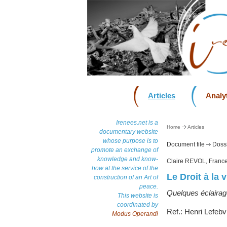
Articles
Analyt
Irenees.net is a
Home
Articles
documentary website
whose purpose is to
Document file
Dossi
promote an exchange of
knowledge and know-
Claire REVOL, Franc
how at the service of the
Le Droit à la v
construction of an Art of
peace.
Quelques éclairage
This website is
coordinated by
Ref.: Henri Lefebvr
Modus Operandi