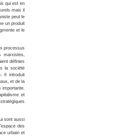
s qui est en
urels mais il
niste peut le
me un produit
agmente et le
ces processus
s marxistes,
ient définies
s la société
Il introduit
aux, et de la
s importante.
apitalisme et
 stratégiques
i sont aussi
l’espace des
ace urbain et