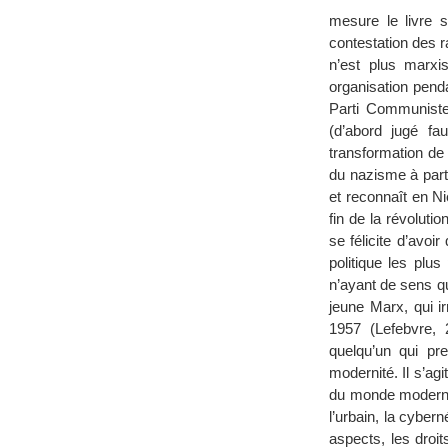
mesure le livre s
contestation des r
n’est plus marxi
organisation pend
Parti Communiste 
(d’abord jugé fa
transformation de l
du nazisme à parti
et reconnaît en Ni
fin de la révoluti
se félicite d’avoi
politique les plu
n’ayant de sens qu
jeune Marx, qui i
1957 (Lefebvre, 
quelqu’un qui p
modernité. Il s’ag
du monde moderne.
l’urbain, la cybe
aspects, les droit