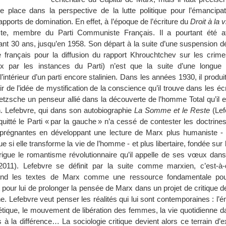
e place dans la perspective de la lutte politique pour l’émancipat
apports de domination. En effet, à l’époque de l’écriture du
Droit à la vi
ste, membre du Parti Communiste Français. Il a pourtant été aff
ant 30 ans, jusqu’en 1958. Son départ à la suite d’une suspension d
français pour la diffusion du rapport Khrouchtchev sur les crime
ux par les instances du Parti) n’est que la suite d’une longue 
’intérieur d’un parti encore stalinien. Dans les années 1930, il produit
r de l’idée de mystification de la conscience qu’il trouve dans les éc
etzsche un penseur allié dans la découverte de l’homme Total qu’il e
on. Lefebvre, qui dans son autobiographie
La Somme et le Reste
(Lef
r quitté le Parti « par la gauche » n’a cessé de contester les doctrin
s prégnantes en développant une lecture de Marx plus humaniste - l
e si elle transforme la vie de l’homme - et plus libertaire, fondée sur 
rrigue le romantisme révolutionnaire qu’il appelle de ses vœux dans
2011). Lefebvre se définit par la suite comme marxien, c’est-
rend les textes de Marx comme une ressource fondamentale pou
it pour lui de prolonger la pensée de Marx dans un projet de critique 
 Lefebvre veut penser les réalités qui lui sont contemporaines : l’
rnétique, le mouvement de libération des femmes, la vie quotidienne 
s à la différence… La sociologie critique devient alors ce terrain d’e