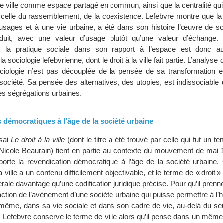
 de ville comme espace partagé en commun, ainsi que la centralité qui
le, celle du rassemblement, de la coexistence. Lefebvre montre que l
usages et à une vie urbaine, a été dans son histoire l’œuvre de soc
duit, avec une valeur d’usage plutôt qu’une valeur d’échange. 
de la pratique sociale dans son rapport à l’espace est donc 
a sociologie lefebvrienne, dont le droit à la ville fait partie. L’analyse 
ciologie n’est pas découplée de la pensée de sa transformation e
société. Sa pensée des alternatives, des utopies, est indissociable d
 des ségrégations urbaines.
 démocratiques à l’âge de la société urbaine
ssai
Le droit à la ville
(dont le titre a été trouvé par celle qui fut un t
 Nicole Beaurain) tient en partie au contexte du mouvement de mai 
 porte la revendication démocratique à l’âge de la société urbaine
la ville a un contenu difficilement objectivable, et le terme de « droit
rale davantage qu’une codification juridique précise. Pour qu’il prenne 
’action de l’avènement d’une société urbaine qui puisse permettre à 
i-même, dans sa vie sociale et dans son cadre de vie, au-delà du seu
e Lefebvre conserve le terme de ville alors qu’il pense dans un mê