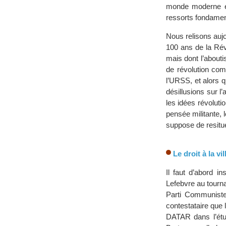
monde moderne et 
ressorts fondame
Nous relisons aujo
100 ans de la Ré
mais dont l’abouti
de révolution com
l’URSS, et alors 
désillusions sur l
les idées révolutio
pensée militante, l
suppose de resitue
Le droit à la vi
Il faut d’abord in
Lefebvre au tourn
Parti Communiste,
contestataire que 
DATAR dans l’étud