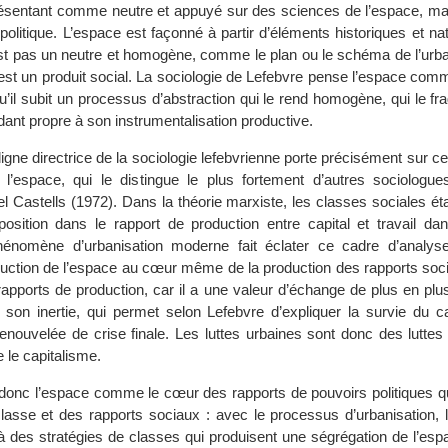
résentant comme neutre et appuyé sur des sciences de l’espace, mai
 politique. L’espace est façonné à partir d’éléments historiques et nat
n’est pas un neutre et homogène, comme le plan ou le schéma de l’urba
 est un produit social. La sociologie de Lefebvre pense l’espace com
u’il subit un processus d’abstraction qui le rend homogène, qui le fr
ndant propre à son instrumentalisation productive.
 ligne directrice de la sociologie lefebvrienne porte précisément sur 
l’espace, qui le distingue le plus fortement d’autres sociologue
Castells (1972). Dans la théorie marxiste, les classes sociales éta
position dans le rapport de production entre capital et travail dan
phénomène d’urbanisation moderne fait éclater ce cadre d’analyse. 
oduction de l’espace au cœur même de la production des rapports soci
rapports de production, car il a une valeur d’échange de plus en plu
t son inertie, qui permet selon Lefebvre d’expliquer la survie du c
 renouvelée de crise finale. Les luttes urbaines sont donc des luttes
e le capitalisme.
donc l’espace comme le cœur des rapports de pouvoirs politiques qu
lasse et des rapports sociaux : avec le processus d’urbanisation, 
 à des stratégies de classes qui produisent une ségrégation de l’esp