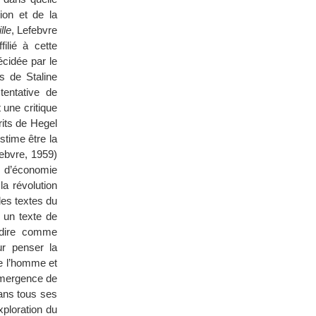
ion et de la
lle
, Lefebvre
ilié à cette
écidée par le
s de Staline
tentative de
 une critique
rits de Hegel
stime être la
ebvre, 1959)
es d’économie
a révolution
les textes du
 un texte de
à-dire comme
r penser la
de l’homme et
émergence de
dans tous ses
xploration du