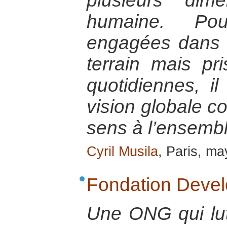
plusieurs dim
humaine. Po
engagées dans l
terrain mais pr
quotidiennes, il
vision globale c
sens à l’ensembl
Cyril Musila
, Paris, m
Fondation Deve
Une ONG qui lut