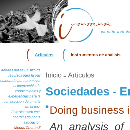
un sitio web d
Articulos
Instrumentos de análisis
Irenees.net es un sitio de
Inicio
Articulos
recursos para la paz
elaborado para promover
el intercambio de
Sociedades - 
conocimientos y
experiencias para la
construcción de un arte
Doing business i
de la paz.
Este sitio web está
coordinado por la
asociación
An analysis of 
Modus Operandi