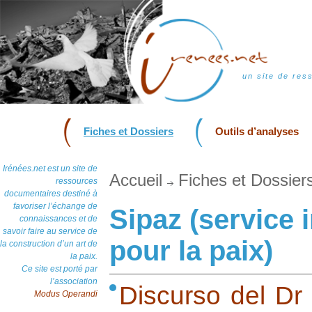
un site de res
Fiches et Dossiers
Outils d’analyses
Irénées.net est un site de
Accueil
Fiches et Dossier
ressources
documentaires destiné à
favoriser l’échange de
Sipaz (service 
connaissances et de
savoir faire au service de
pour la paix)
la construction d’un art de
la paix.
Ce site est porté par
l’association
Discurso del Dr
Modus Operandi