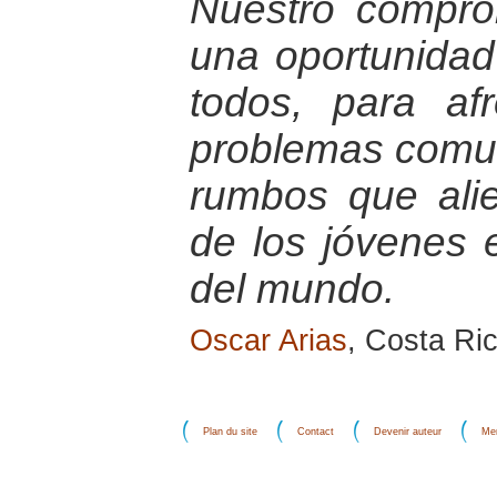
Nuestro compro
una oportunidad
todos, para af
problemas comun
rumbos que ali
de los jóvenes 
del mundo.
Oscar Arias
, Costa Ri
Plan du site
Contact
Devenir auteur
Men