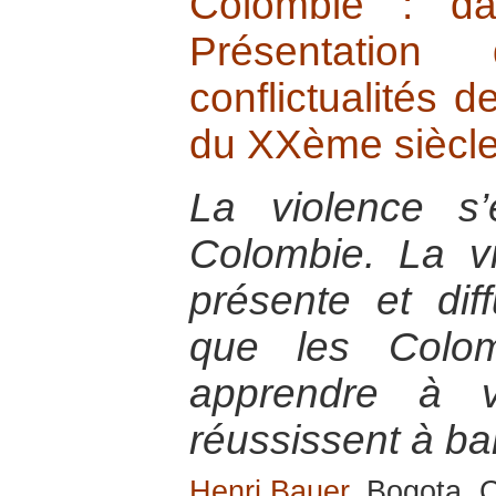
Colombie : da
Présentatio
conflictualités d
du XXème siècl
La violence s
Colombie. La vi
présente et dif
que les Colom
apprendre à v
réussissent à ban
Henri Bauer
, Bogota, 