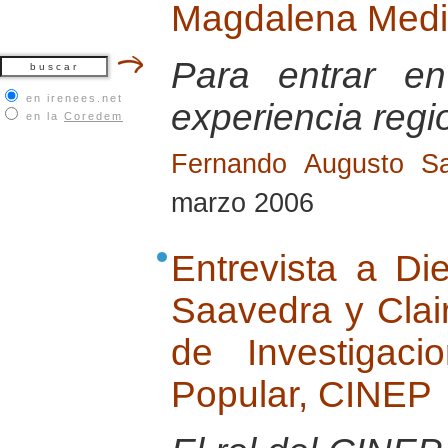
Magdalena Med
Para entrar e
en irenees.net
experiencia regi
en la
Coredem
Fernando Augusto Sa
marzo 2006
Entrevista a Di
Saavedra y Clai
de Investigac
Popular, CINEP