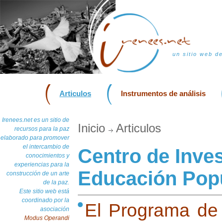
un sitio web d
Articulos
Instrumentos de análisis
Irenees.net es un sitio de
Inicio
Articulos
recursos para la paz
elaborado para promover
el intercambio de
Centro de Inves
conocimientos y
experiencias para la
Educación Pop
construcción de un arte
de la paz.
Este sitio web está
coordinado por la
El Programa de 
asociación
Modus Operandi