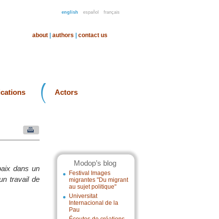
english
español
français
about
|
authors
|
contact us
ications
Actors
Modop’s blog
paix dans un
Festival Images
un travail de
migrantes "Du migrant
au sujet politique"
Universitat
Internacional de la
Pau