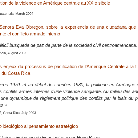
stion de la violence en Amérique centrale au XXIe siècle
Guatemala, March 2004
a Senora Eva Obregon, sobre la experiencia de una ciudadana que 
te el conflicto armado interno
ificil busqueda de paz de parte de la sociedad civil centroamericana.
mala, August 2003
s enjeux du processus de pacification de l’Amérique Centrale à la 
le du Costa Rica
nées 1970, et au début des années 1980, la politique en Amérique c
es conflits armés internes d’une violence sanglante. Au milieu des a
 une dynamique de règlement politique des conflits par le biais du
as »
é, Costa Rica, July 2003
 ideológico al pensamiento estratégico
l taller « El legado de Esquipulas » por Henri Bauer