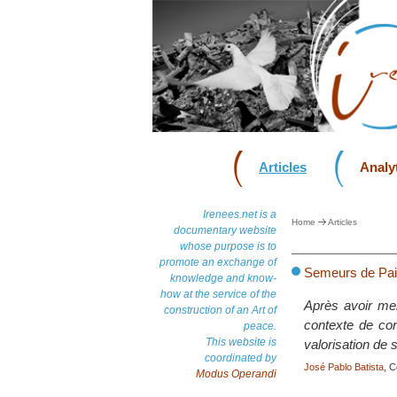
Articles
Analyt
Irenees.net is a
Home
Articles
documentary website
whose purpose is to
promote an exchange of
Semeurs de Pai
knowledge and know-
how at the service of the
Après avoir men
construction of an Art of
contexte de con
peace.
This website is
valorisation de s
coordinated by
José Pablo Batista
, 
Modus Operandi