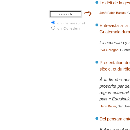
Le défi de la ge
José Pablo Batista
, 
on irenees.net
Entrevista a l
on
Coredem
Guatemala duran
La necesaria y d
Eva Obregon
, Guate
Présentation de
siècle, et du rô
À la fin des an
proscrite par d
région entamait
paix « Esquipul
Henri Bauer
, San Jos
Del pensamiento
Balance final de