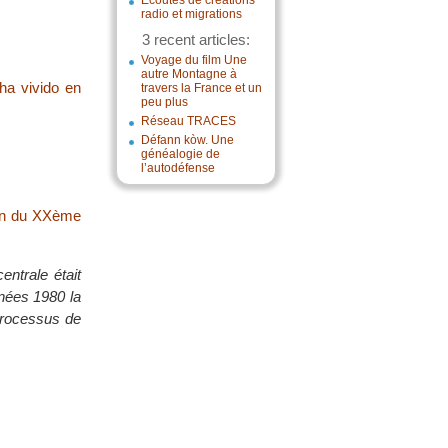
Écoutes de créations
radio et migrations
3 recent articles:
Voyage du film Une
autre Montagne à
ha vivido en
travers la France et un
peu plus
Réseau TRACES
Défann kòw. Une
généalogie de
l’autodéfense
fin du XXème
entrale était
nnées 1980 la
 processus de