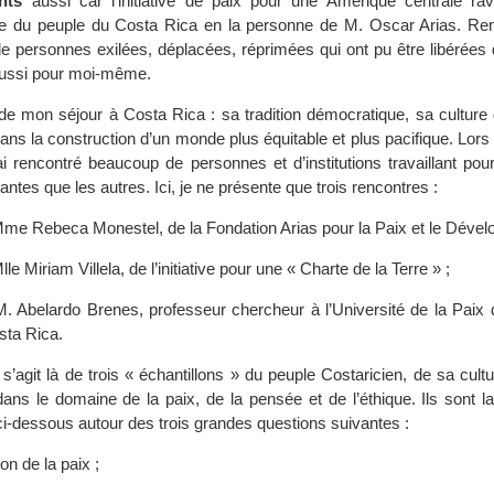
nts
aussi car l’initiative de paix pour une Amérique centrale ra
ue du peuple du Costa Rica en la personne de M. Oscar Arias. R
de personnes exilées, déplacées, réprimées qui ont pu être libérées 
ussi pour moi-même.
 de mon séjour à Costa Rica : sa tradition démocratique, sa culture
 dans la construction d’un monde plus équitable et plus pacifique. Lors
i rencontré beaucoup de personnes et d’institutions travaillant pour
antes que les autres. Ici, je ne présente que trois rencontres :
Mme Rebeca Monestel, de la Fondation Arias pour la Paix et le Dével
le Miriam Villela, de l’initiative pour une « Charte de la Terre » ;
M. Abelardo Brenes, professeur chercheur à l’Université de la Paix 
sta Rica.
 s’agit là de trois « échantillons » du peuple Costaricien, de sa cult
 dans le domaine de la paix, de la pensée et de l’éthique. Ils sont 
 ci-dessous autour des trois grandes questions suivantes :
on de la paix ;