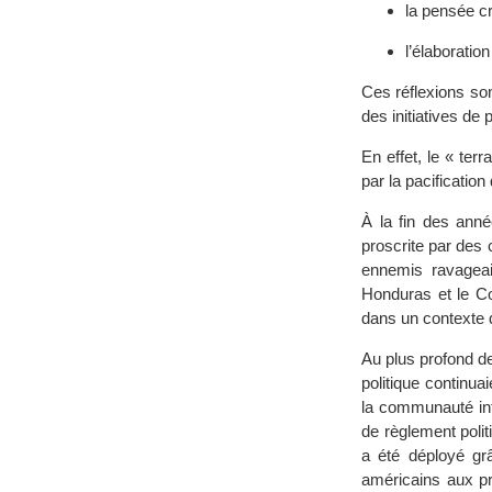
la pensée cr
l’élaboratio
Ces réflexions son
des initiatives de 
En effet, le « terr
par la pacification
À la fin des anné
proscrite par des 
ennemis ravageai
Honduras et le Co
dans un contexte d
Au plus profond de
politique continua
la communauté int
de règlement poli
a été déployé grâ
américains aux pr