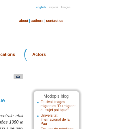
english
español
français
about
|
authors
|
contact us
ications
Actors
Modop’s blog
ue
Festival Images
migrantes "Du migrant
au sujet politique"
ntrale était
Universitat
Internacional de la
nées 1980 la
Pau
essus de paix