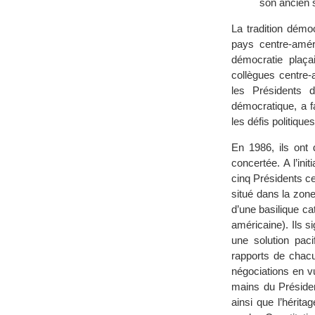
son ancien s
La tradition démo
pays centre-améri
démocratie plaça
collègues centre-
les Présidents 
démocratique, a f
les défis politiq
En 1986, ils ont 
concertée. A l’in
cinq Présidents c
situé dans la zone
d’une basilique cat
américaine). Ils s
une solution paci
rapports de chacu
négociations en v
mains du Présiden
ainsi que l’hérita