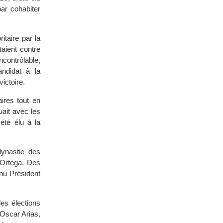
ar cohabiter
itaire par la
aient contre
ncontrôlable,
andidat à la
ictoire.
aires tout en
uait avec les
 été élu à la
 dynastie des
 Ortega. Des
nu Président
es élections
 Oscar Arias,