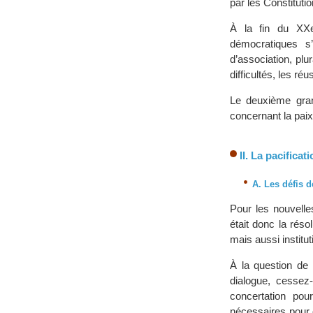
par les Constituti
À la fin du XXe 
démocratiques s’
d’association, pl
difficultés, les r
Le deuxième grand
concernant la paix,
II. La pacifica
A. Les défis d
Pour les nouvelle
était donc la rés
mais aussi institu
À la question de 
dialogue, cessez-
concertation pou
nécessaires pour o