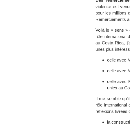
Des remercieme
violence est ven
pour les millions 
Remerciements a
Voilà le « sens »
rôle international
au Costa Rica, j’a
unes plus intéress
celle avec 
celle avec Ml
celle avec 
unies au Co
Il me semble qu’il
rôle international
réflexions livrées
la constructi