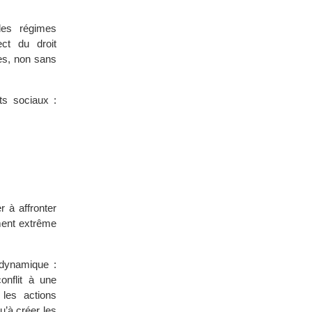
des régimes
ect du droit
ues, non sans
ts sociaux :
r à affronter
ment extrême
 dynamique :
onflit à une
 les actions
u’à créer les