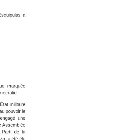
Esquipulas a
que, marquée
mocratie.
tat militaire
au pouvoir le
a engagé une
ne Assemblée
 Parti de la
zo, a été élu