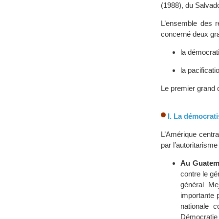
(1988), du Salvad
L’ensemble des r
concerné deux gra
la démocrati
la pacificat
Le premier grand c
I. La démocrat
L’Amérique centra
par l’autoritarism
Au Guatem
contre le g
général Me
importante 
nationale c
Démocratie c