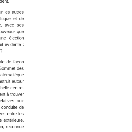
dent.
r les autres
itique et de
re, avec ses
nouveau- que
ne élection
t évidente :
 ?
ale de façon
n Sommet des
guatémaltèque
struit autour
helle centre-
ent à trouver
elatives aux
 conduite de
ées entre les
e extérieure,
ion, reconnue