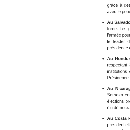
grâce à des
avec le pouvo
Au Salvad
force. Les 
l’armée pour
le leader 
présidence d
Au Hondur
respectant 
institution
Présidence 
Au Nicara
Somoza en 1
élections p
élu démocra
Au Costa 
présidentiel