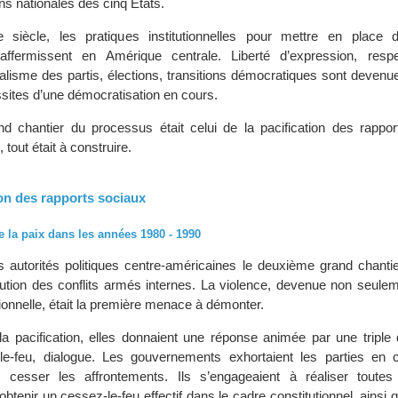
ons nationales des cinq États.
siècle, les pratiques institutionnelles pour mettre en place 
affermissent en Amérique centrale. Liberté d’expression, resp
uralisme des partis, élections, transitions démocratiques sont deven
éussites d’une démocratisation en cours.
 chantier du processus était celui de la pacification des rappor
 tout était à construire.
tion des rapports sociaux
e la paix dans les années 1980 - 1990
s autorités politiques centre-américaines le deuxième grand chantie
olution des conflits armés internes. La violence, devenue non seule
tionnelle, était la première menace à démonter.
la pacification, elles donnaient une réponse animée par une triple
le-feu, dialogue. Les gouvernements exhortaient les parties en c
r cesser les affrontements. Ils s’engageaient à réaliser toutes
btenir un cessez-le-feu effectif dans le cadre constitutionnel, ainsi q