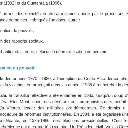
or (1992) et du Guatemala (1996).
éformes des sociétés centre-américaines porté par le processus 
nds domaines, imbriqués l’un dans l’autre :
sation du pouvoir ;
ion des rapports sociaux.
hantier était, donc, celui de la démocratisation du pouvoir.
isation du pouvoir
le des années 1970 - 1980, à l’exception du Costa Rica démocrati
e et la violence, commençait dans les années 1985 à rechercher la dé
ala
, la transition effective a été entamée en 1983, lorsqu’un coup d’É
énéral Ríos Mont, leader des généraux anticommunistes durs, portait 
jía Vítores, leader des militaires pro-démocrates. Ce dernier 
procédure de réformes institutionnelles. En 1984, a été organisée u
onstituante, en 1985-1986, des élections présidentielles. C’est le
hrétienne qui a remporté la victoire. Un Président civil, Vinicio Cere