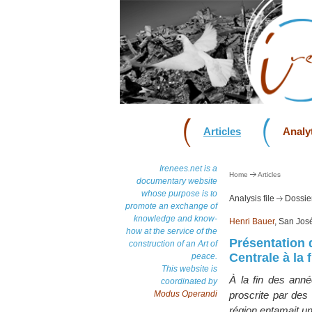
Articles
Analyt
Irenees.net is a
Home
Articles
documentary website
whose purpose is to
Analysis file
Dossier
promote an exchange of
knowledge and know-
Henri Bauer
, San Jos
how at the service of the
Présentation 
construction of an Art of
Centrale à la 
peace.
This website is
À la fin des anné
coordinated by
Modus Operandi
proscrite par des
région entamait un