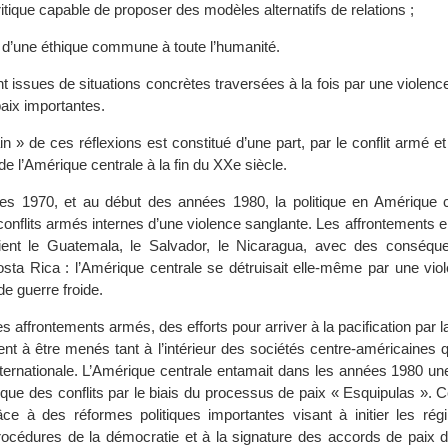
itique capable de proposer des modèles alternatifs de relations ;
n d’une éthique commune à toute l’humanité.
t issues de situations concrètes traversées à la fois par une violenc
paix importantes.
ain » de ces réflexions est constitué d’une part, par le conflit armé et
 de l’Amérique centrale à la fin du XXe siècle.
es 1970, et au début des années 1980, la politique en Amérique ce
conflits armés internes d’une violence sanglante. Les affrontements 
ent le Guatemala, le Salvador, le Nicaragua, avec des conséqu
sta Rica : l’Amérique centrale se détruisait elle-même par une viol
e guerre froide.
s affrontements armés, des efforts pour arriver à la pacification par l
ient à être menés tant à l’intérieur des sociétés centre-américaines 
ernationale. L’Amérique centrale entamait dans les années 1980 u
tique des conflits par le biais du processus de paix « Esquipulas ».
ce à des réformes politiques importantes visant à initier les rég
océdures de la démocratie et à la signature des accords de paix 