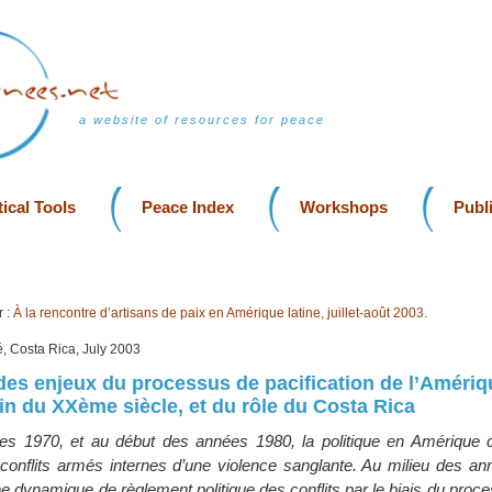
a website of resources for peace
ical Tools
Peace Index
Workshops
Publ
 :
À la rencontre d’artisans de paix en Amérique latine, juillet-août 2003.
é, Costa Rica, July 2003
des enjeux du processus de pacification de l’Amériq
fin du XXème siècle, et du rôle du Costa Rica
es 1970, et au début des années 1980, la politique en Amérique ce
 conflits armés internes d’une violence sanglante. Au milieu des an
e dynamique de règlement politique des conflits par le biais du proc