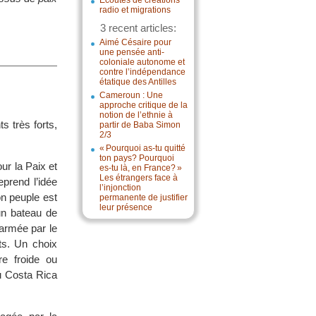
Écoutes de créations
radio et migrations
3 recent articles:
Aimé Césaire pour
une pensée anti-
coloniale autonome et
contre l’indépendance
étatique des Antilles
Cameroun : Une
approche critique de la
notion de l’ethnie à
s très forts,
partir de Baba Simon
2/3
« Pourquoi as-tu quitté
ton pays? Pourquoi
r la Paix et
es-tu là, en France? »
Les étrangers face à
prend l’idée
l’injonction
on peuple est
permanente de justifier
leur présence
un bateau de
’armée par le
nts. Un choix
re froide ou
du Costa Rica