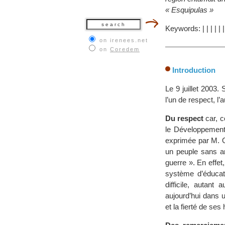
« Esquipulas »
Keywords:
|
|
|
|
|
on irenees.net
on
Coredem
Introduction
Le 9 juillet 2003
l’un de respect, l
Du respect
car, c
le Développement
exprimée par M. O
un peuple sans a
guerre ». En effet
système d’éducati
difficile, autan
aujourd’hui dans u
et la fierté de ses