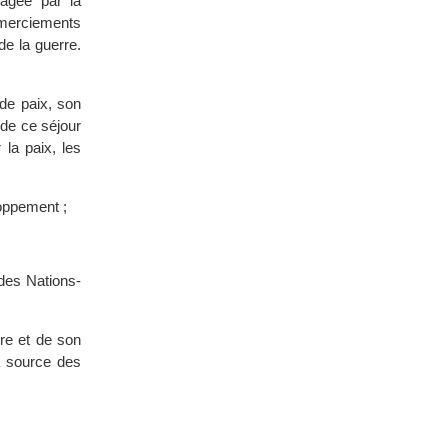
vagée par la
emerciements
de la guerre.
 de paix, son
 de ce séjour
 la paix, les
oppement ;
des Nations-
ure et de son
la source des