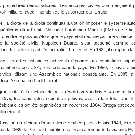
 procédures démocratiques. Les autorités civiles commençaient p
ir militaire, avec l’intention de le substituer par la suite.
or
, la droite de la droite continuait à vouloir imposer le système autor
guérilleros du « Frente Nacional Farabundo Marti » (FMLN), se batt
 prendre le pouvoir. Alors que le pays était déchiré par une violence i
de la société civile, Napoleon Duarte, s’est présenté comme c
ans le cadre du parti Démocratie chrétienne. En 1984, il remporta la v
as
, les élites nationales ont voulu répondre aux aspirations popul
les intérêts des USA, très forts dans le pays. En 1980, le pays reno
s civiles, élisant une Assemblée nationale constituante. En 1985, a
José Azcona, du Parti Libéral.
gua
, suite à la victoire de « la révolution sandiniste » contre la
979, les sandinistes étaient au pouvoir, avec à leur tête, Daniel
résidentielles ont été organisées en novembre 1984. Ortega est deve
tiquement.
Rica
, où un régime démocratique était en place depuis 1948, lors d
les de 1986, le Parti de Libération nationale a remporté la victoire. M.