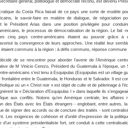
ecrétaire général, politologue et démocrate reconu, est devenu Prési
cratique du Costa Rica faisait de ce pays une sorte de modèle pou
cains, le savoir-faire en matière de dialogue, de négociation pol
it le Président Arias dans une position privilégiée pour condui
américains, le processus de démocratisation de la région. Le fait -
des cinq pays centre-américains étaient au pouvoir grâce à u
avorisé la convergence de leurs approches. Une réalité leur semblai
ues étaient communs à la région : à défis communs, réponse commune
décidé de se rencontrer pour aborder l’avenir de l’Amérique centr
itiative de M Vinicio Cerezo, Président du Guatemala à l’époque, u
entre-américains s’est tenu à Esquipulas (Esquipulas est un village 
 frontalière entre le Guatemala, le Honduras et le Salvador. Il est con
holique où un « Christ noir » est objet de culte et de pèlerinage à l’éc
ignèrent la « Déclaration d’Esquipulas I » dans laquelle ils s’engageai
fique aux conflits. Notons qu’en Amérique centrale, les affaires r
n des États avec les États étrangers - englobant, entre autres, la
ue de signer des accords ou de conclure des traités - sont centralis
t. Les exigences de cohésion et d’unité d’expression de la politiqu
ge d’un système présidentialiste fort, ont conduit à cette centralisat