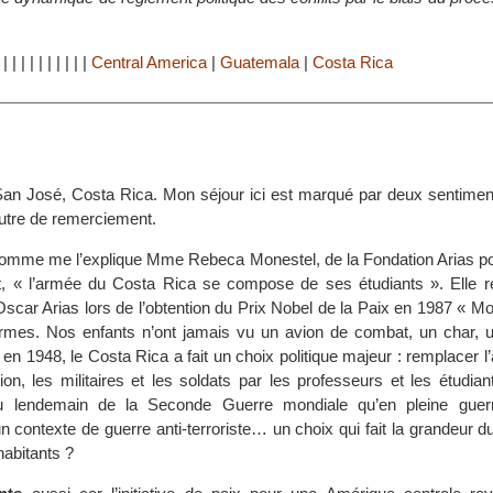
|
|
|
|
|
|
|
|
|
|
|
Central America
|
Guatemala
|
Costa Rica
. San José, Costa Rica. Mon séjour ici est marqué par deux sentiment
’autre de remerciement.
omme me l’explique Mme Rebeca Monestel, de la Fondation Arias pou
, « l’armée du Costa Rica se compose de ses étudiants ». Elle re
scar Arias lors de l’obtention du Prix Nobel de la Paix en 1987 « M
rmes. Nos enfants n’ont jamais vu un avion de combat, un char, 
, en 1948, le Costa Rica a fait un choix politique majeur : remplacer l
on, les militaires et les soldats par les professeurs et les étudia
t au lendemain de la Seconde Guerre mondiale qu’en pleine guer
n contexte de guerre anti-terroriste… un choix qui fait la grandeur 
 habitants ?