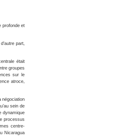
e profonde et
 d’autre part,
ntrale était
entre groupes
ences sur le
ence atroce,
a négociation
qu’au sein de
ne dynamique
 Ce processus
imes centre-
du Nicaragua