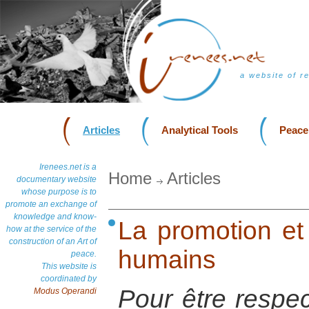
a website of r
Articles
Analytical Tools
Peace
Irenees.net is a
Home
Articles
documentary website
whose purpose is to
promote an exchange of
knowledge and know-
La promotion et 
how at the service of the
construction of an Art of
humains
peace.
This website is
coordinated by
Pour être respec
Modus Operandi