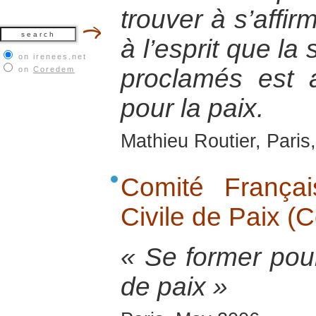
trouver à s’affir
à l’esprit que la
on irenees.net
proclamés est 
on
Coredem
pour la paix.
Mathieu Routier, Pari
Comité Français
Civile de Paix (
« Se former pour
de paix »