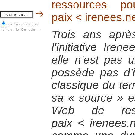
ressources p
paix < irenees.n
sur irenees.net
sur la
Coredem
Trois ans aprè
l’initiative Iren
elle n’est pas u
possède pas d’i
classique du ter
sa « source » est
Web de res
paix < irenees.n