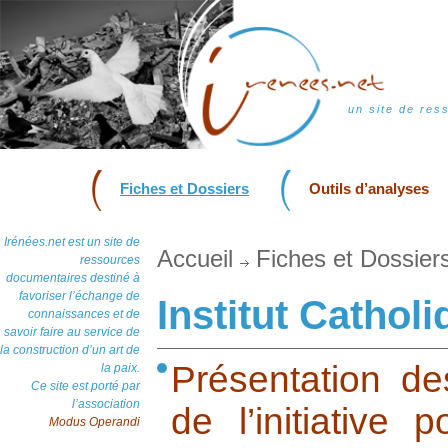
un site de res
Fiches et Dossiers
Outils d’analyses
Irénées.net est un site de
Accueil
Fiches et Dossier
ressources
documentaires destiné à
favoriser l’échange de
Institut Cathol
connaissances et de
savoir faire au service de
la construction d’un art de
Présentation de
la paix.
Ce site est porté par
l’association
de l’initiative 
Modus Operandi