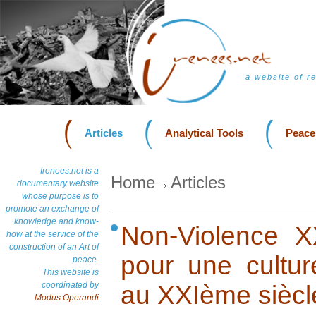
a website of r
Articles
Analytical Tools
Peace
Irenees.net is a
Home
Articles
documentary website
whose purpose is to
promote an exchange of
knowledge and know-
Non-Violence XX
how at the service of the
construction of an Art of
pour une cultur
peace.
This website is
coordinated by
au XXIème siècl
Modus Operandi