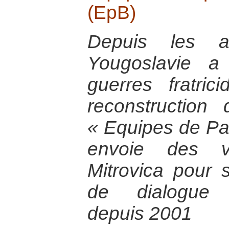
(EpB)
Depuis les a
Yougoslavie a
guerres fratri
reconstruction di
« Equipes de Pa
envoie des vo
Mitrovica pour so
de dialogue i
depuis 2001