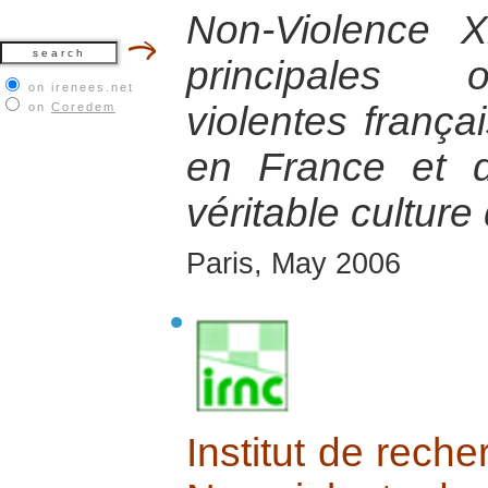
Non-Violence 
principales o
on irenees.net
violentes frança
on
Coredem
en France et 
véritable cultur
Paris, May 2006
Institut de reche