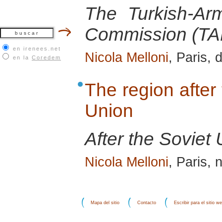
The Turkish-Arm
Commission (T
en irenees.net
Nicola Melloni
, Paris,
en la
Coredem
The region after 
Union
After the Soviet 
Nicola Melloni
, Paris,
Mapa del sitio
Contacto
Escribir para el sitio w