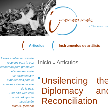
un sitio web d
Articulos
Instrumentos de análisis
Irenees.net es un sitio de
Inicio
Articulos
recursos para la paz
elaborado para promover
el intercambio de
conocimientos y
Unsilencing t
experiencias para la
construcción de un arte
Diplomacy and
de la paz.
Este sitio web está
coordinado por la
Reconciliation
asociación
Modus Operandi