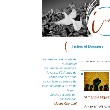
Fiches et Dossiers
Irénées.net est un site de
Accueil
Fiches et Dossi
ressources
documentaires destiné à
favoriser l’échange de
connaissances et de
savoir faire au service de
la construction d’un art de
la paix.
Ce site est porté par
‘Amandla Ngweth
l’association
Modus Operandi
An example of t