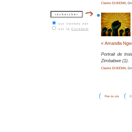
Claske DIJKEMA
, G
sur irenees.net
sur la
Coredem
« Amandla Ngwet
Portrait de tr
Zimbabwe (1).
Claske DIJKEMA
, G
Plan du site
C