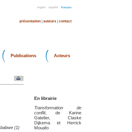
english
español
français
présentation
|
auteurs
|
contact
Publications
Acteurs
En librairie
Transformation de
conflit
, de Karine
Gatelier, Claske
Dijkema et Herrick
imbabwe (1)
Mouafo