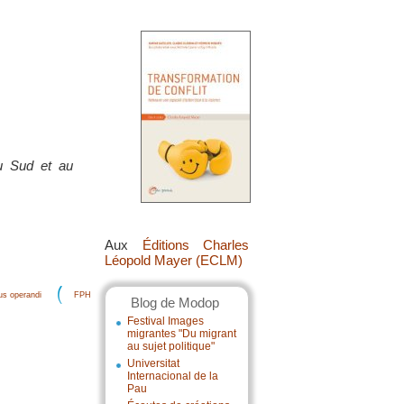
du Sud et au
Aux
Éditions Charles
Léopold Mayer (ECLM)
s operandi
FPH
Blog de Modop
Festival Images
migrantes "Du migrant
au sujet politique"
Universitat
Internacional de la
Pau