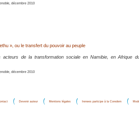
renoble, décembre 2010
hu », ou le transfert du pouvoir au peuple
ois acteurs de la transformation sociale en Namibie, en Afrique 
renoble, décembre 2010
ontact
Devenir auteur
Mentions légales
Irenees participe à la Coredem
Modu