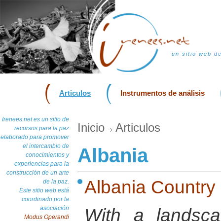
un sitio web d
Articulos
Instrumentos de análisis
Irenees.net es un sitio de
Inicio
Articulos
recursos para la paz
elaborado para promover
el intercambio de
Albania
conocimientos y
experiencias para la
construcción de un arte
Albania Country 
de la paz.
Este sitio web está
coordinado por la
asociación
With a landsca
Modus Operandi