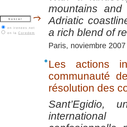
mountains and 
Adriatic coastli
en irenees.net
a rich blend of r
en la
Coredem
Paris, noviembre 2007
Les actions in
communauté de 
résolution des co
Sant’Egidio, 
internatio