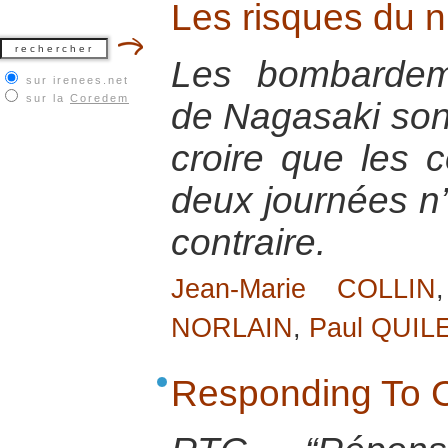
Les risques du nu
Les bombardem
sur irenees.net
sur la
Coredem
de Nagasaki sont
croire que les
deux journées n’
contraire.
Jean-Marie COLLIN
NORLAIN
,
Paul QUIL
Responding To C