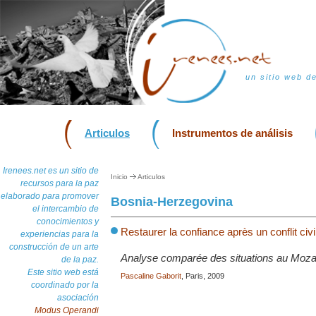
un sitio web d
Articulos
Instrumentos de análisis
Irenees.net es un sitio de
Inicio
Articulos
recursos para la paz
elaborado para promover
Bosnia-Herzegovina
el intercambio de
conocimientos y
Restaurer la confiance après un conflit civi
experiencias para la
construcción de un arte
Analyse comparée des situations au Moz
de la paz.
Este sitio web está
Pascaline Gaborit
, Paris, 2009
coordinado por la
asociación
Modus Operandi