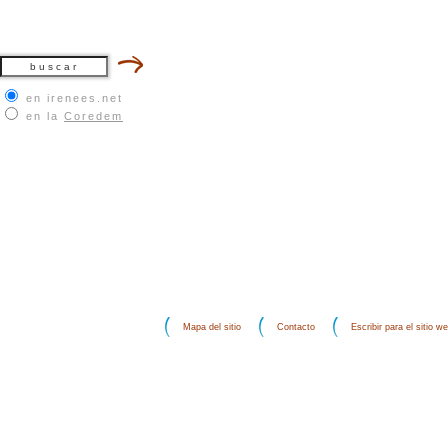
en irenees.net
en la
Coredem
Mapa del sitio
Contacto
Escribir para el sitio w