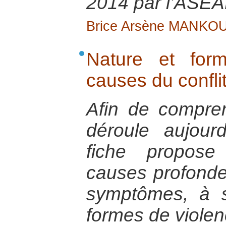
2014 par l’ASEA
Brice Arsène MANKO
Nature et for
causes du confl
Afin de compren
déroule aujour
fiche propos
causes profondes
symptômes, à sa
formes de viole