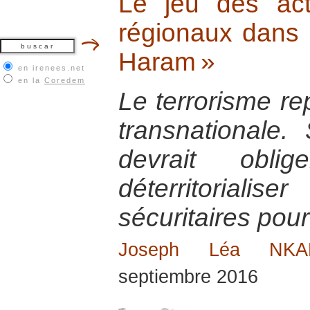
Le jeu des act
régionaux dans l
Haram »
en irenees.net
en la
Coredem
Le terrorisme r
transnationale. S
devrait obl
déterritorial
sécuritaires pour
Joseph Léa NK
septiembre 2016