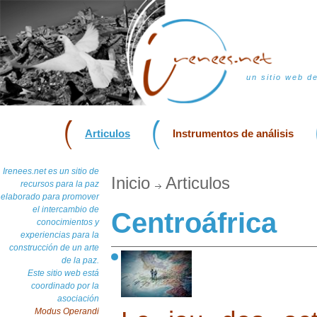
un sitio web d
Articulos
Instrumentos de análisis
Irenees.net es un sitio de
Inicio
Articulos
recursos para la paz
elaborado para promover
el intercambio de
Centroáfrica
conocimientos y
experiencias para la
construcción de un arte
de la paz.
Este sitio web está
coordinado por la
asociación
Modus Operandi